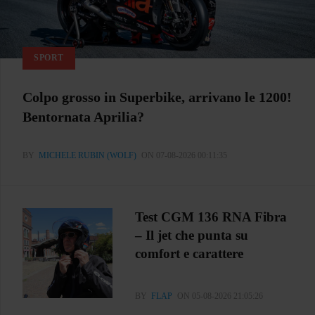
SPORT
Colpo grosso in Superbike, arrivano le 1200!
Bentornata Aprilia?
BY
MICHELE RUBIN (WOLF)
ON 07-08-2026 00:11:35
Test CGM 136 RNA Fibra
– Il jet che punta su
comfort e carattere
BY
FLAP
ON 05-08-2026 21:05:26