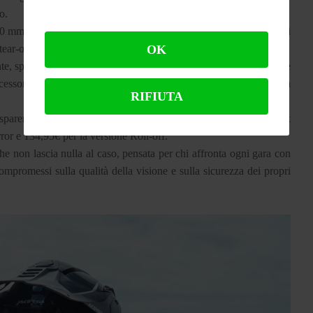
so.
 50 mm che permette di avere un’ottima visuale anche in condizioni
ear-off sopra il kit roll-off per le prime fasi di gara.
OK
ente, specchiata e Roll-off, potendo quindi adattare la maschera alle
cessori la doppia lente “Enduro” a 29,95€ e la lente fotocromatica
RIFIUTA
asparente, Vortex Mirror, con lente Perception a specchio e Vortex
rror e 134,95€ per la versione Roll-off.
 non lascia nulla al caso, pensata per chi affronta ogni gara con
promessi sulla qualità della visione e sulla sicurezza dei propri