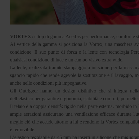
VORTEX:
il top di gamma Acerbis per performance, comfort e st
Al vertice della gamma si posiziona la Vortex, una maschera svil
condizione. Il suo punto di forza è la lente con tecnologia Perc
qualsiasi condizione di luce e un campo visivo extra wide.
La lente, realizzata tramite stampaggio a iniezione per la massima 
sgancio rapido che rende agevole la sostituzione e il lavaggio, m
anche nelle condizioni più impegnative.
Gli Outrigger hanno un design distintivo che si integra nell
dell’elastico per garantire ergonomia, stabilità e comfort, permette
Il telaio è a doppia densità: rigido nella parte esterna, morbido 
ampie aerazioni assicurano una ventilazione efficace durante l'u
meglio ciò che accade attorno a lui e rendono la Vortex compatibile 
è removibile.
L’elastico regolabile da 45 mm ha inserti in silicone che miglior