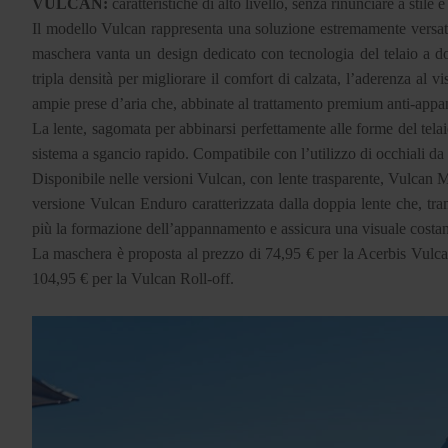
VULCAN:
caratteristiche di alto livello, senza rinunciare a stile 
Il modello Vulcan rappresenta una soluzione estremamente versatile
maschera vanta un design dedicato con tecnologia del telaio a do
tripla densità per migliorare il comfort di calzata, l’aderenza al v
ampie prese d’aria che, abbinate al trattamento premium anti-appa
La lente, sagomata per abbinarsi perfettamente alle forme del telai
sistema a sgancio rapido. Compatibile con l’utilizzo di occhiali da
Disponibile nelle versioni Vulcan, con lente trasparente, Vulcan M
versione Vulcan Enduro caratterizzata dalla doppia lente che, trami
più la formazione dell’appannamento e assicura una visuale costant
La maschera è proposta al prezzo di 74,95 € per la Acerbis Vulca
104,95 € per la Vulcan Roll-off.