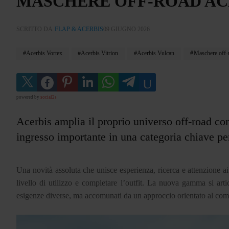
MASCHERE OFF-ROAD AC
SCRITTO DA
FLAP & ACERBIS
09 GIUGNO 2026
Acerbis Vortex
Acerbis Vitrion
Acerbis Vulcan
Maschere off-
powered by
social2s
Acerbis amplia il proprio universo off-road c
ingresso importante in una categoria chiave per 
Una novità assoluta che unisce esperienza, ricerca e attenzione ai d
livello di utilizzo e completare l’outfit. La nuova gamma si artico
esigenze diverse, ma accomunati da un approccio orientato al comfo