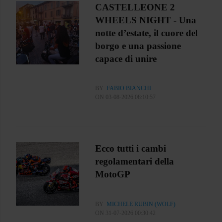
CASTELLEONE 2
WHEELS NIGHT - Una
notte d’estate, il cuore del
borgo e una passione
capace di unire
BY
FABIO BIANCHI
ON 03-08-2026 08:10:57
Ecco tutti i cambi
regolamentari della
MotoGP
BY
MICHELE RUBIN (WOLF)
ON 31-07-2026 00:30:42