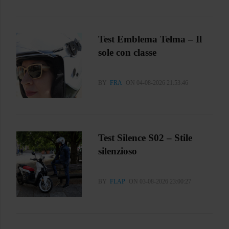
Test Emblema Telma – Il
sole con classe
BY
FRA
ON 04-08-2026 21:53:46
Test Silence S02 – Stile
silenzioso
BY
FLAP
ON 03-08-2026 23:00:27