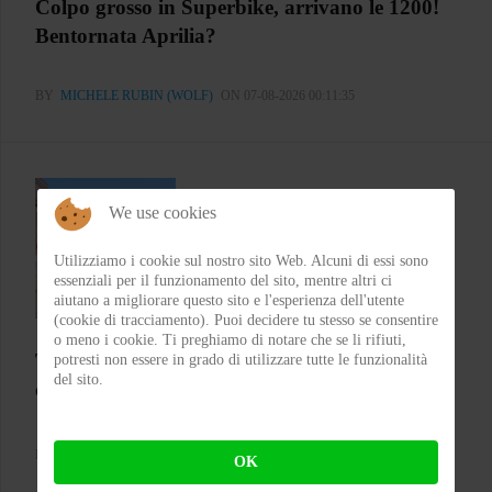
Colpo grosso in Superbike, arrivano le 1200!
Bentornata Aprilia?
BY
MICHELE RUBIN (WOLF)
ON 07-08-2026 00:11:35
We use cookies
Utilizziamo i cookie sul nostro sito Web. Alcuni di essi sono
essenziali per il funzionamento del sito, mentre altri ci
aiutano a migliorare questo sito e l'esperienza dell'utente
(cookie di tracciamento). Puoi decidere tu stesso se consentire
o meno i cookie. Ti preghiamo di notare che se li rifiuti,
Test CGM 136 RNA Fibra – Il jet che punta su
potresti non essere in grado di utilizzare tutte le funzionalità
del sito.
comfort e carattere
BY
FLAP
ON 05-08-2026 21:05:26
OK