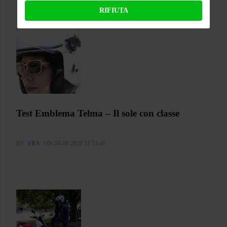
RIFIUTA
Test Emblema Telma – Il sole con classe
BY
FRA
ON 04-08-2026 21:53:46