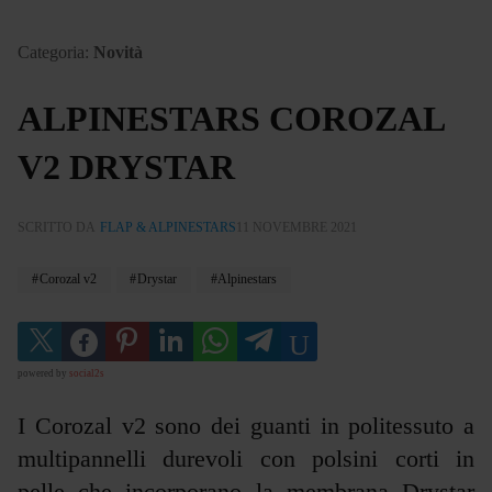
Categoria:
Novità
ALPINESTARS COROZAL
V2 DRYSTAR
SCRITTO DA
FLAP & ALPINESTARS
11 NOVEMBRE 2021
Corozal v2
Drystar
Alpinestars
powered by
social2s
I Corozal v2 sono dei guanti in politessuto a
multipannelli durevoli con polsini corti in
pelle che incorporano la membrana Drystar