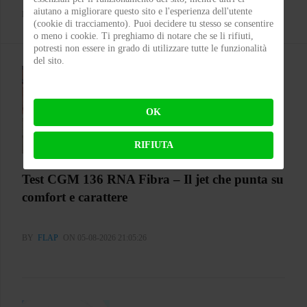
aiutano a migliorare questo sito e l'esperienza dell'utente
BY
MICHELE RUBIN (WOLF)
ON 07-08-2026 00:11:35
(cookie di tracciamento). Puoi decidere tu stesso se consentire
o meno i cookie. Ti preghiamo di notare che se li rifiuti,
potresti non essere in grado di utilizzare tutte le funzionalità
del sito.
OK
RIFIUTA
Test CGM 136 RNA Fibra – Il jet che punta su
comfort e carattere
BY
FLAP
ON 05-08-2026 21:05:26