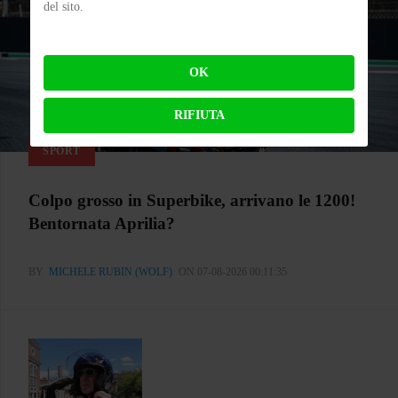
del sito.
OK
RIFIUTA
SPORT
Colpo grosso in Superbike, arrivano le 1200!
Bentornata Aprilia?
BY
MICHELE RUBIN (WOLF)
ON 07-08-2026 00:11:35