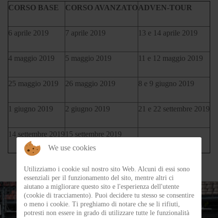
CORSO BASE
CORSO AVANZATO
ADVEN-TOUR
6 aprile 2019
7 aprile 2019
13 e 14 aprile 2019
4 maggio 2019
5 maggio 2019
11 e 12 maggio 2019
25 maggio 2019
26 maggio 2019
8 e 9 giugno 2019
1 giugno 2019
2 giugno 2019
21 e 22 settembre 2019
14 settembre 2019
15 settembre 2019
We use cookies
Utilizziamo i cookie sul nostro sito Web. Alcuni di essi sono
essenziali per il funzionamento del sito, mentre altri ci
aiutano a migliorare questo sito e l'esperienza dell'utente
(cookie di tracciamento). Puoi decidere tu stesso se consentire
o meno i cookie. Ti preghiamo di notare che se li rifiuti,
potresti non essere in grado di utilizzare tutte le funzionalità