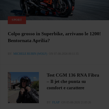
SPORT
Colpo grosso in Superbike, arrivano le 1200!
Bentornata Aprilia?
BY
MICHELE RUBIN (WOLF)
ON 07-08-2026 00:11:35
Test CGM 136 RNA Fibra
– Il jet che punta su
comfort e carattere
BY
FLAP
ON 05-08-2026 21:05:26