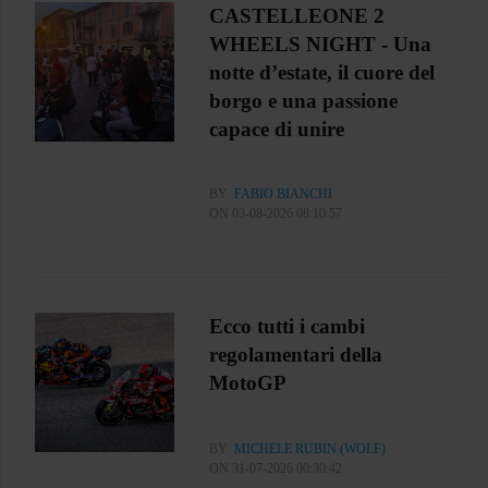
CASTELLEONE 2
WHEELS NIGHT - Una
notte d’estate, il cuore del
borgo e una passione
capace di unire
BY
FABIO BIANCHI
ON 03-08-2026 08:10:57
Ecco tutti i cambi
regolamentari della
MotoGP
BY
MICHELE RUBIN (WOLF)
ON 31-07-2026 00:30:42