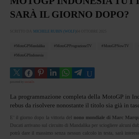
MOTOGP INDONESIA TUTT
SARÀ IL GIORNO DOPO?
SCRITTO DA
MICHELE RUBIN (WOLF)
04 OTTOBRE 2025
MotoGPMandalika
MotoGPPrograzioneTV
MotoGPNowTV
MotoGPIndonesia
powered by
social2s
La programmazione completa della MotoGP in Indon
rebus da risolvere nonostante il titolo sia già in t
E’ il giorno dopo la vittoria del
nono mondiale di Marc Marquez
Ducati arrivano sul circuito di Mandalika per sciogliere alcuni dubb
potrà dare il massimo senza nessun calcolo in testa, sarà interes