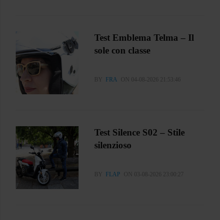
Test Emblema Telma – Il
sole con classe
BY
FRA
ON 04-08-2026 21:53:46
Test Silence S02 – Stile
silenzioso
BY
FLAP
ON 03-08-2026 23:00:27