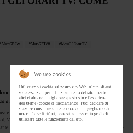
I GLI ORARI TV: COME
MotoGPSky
MotoGPTV8
MotoGPOrarriTV
We use cookies
Utilizziamo i cookie sul nostro sito Web. Alcuni di essi
esia, sul circuito di Mandalika non sono pochi i
sono essenziali per il funzionamento del sito, mentre
altri ci aiutano a migliorare questo sito e l'esperienza
asca a Marc Marquez.
dell'utente (cookie di tracciamento). Puoi decidere tu
stesso se consentire o meno i cookie. Ti preghiamo di
 e il giorno dopo il caso Pecco Bagnaia
. I due piloti ufficiali
notare che se li rifiuti, potresti non essere in grado di
utilizzare tutte le funzionalità del sito.
i, Marc, libero dalla tensione e dalla concentrazione del risultato,
sante capire dove sia il suo vero limite.
Pecco Bagnaia è invece