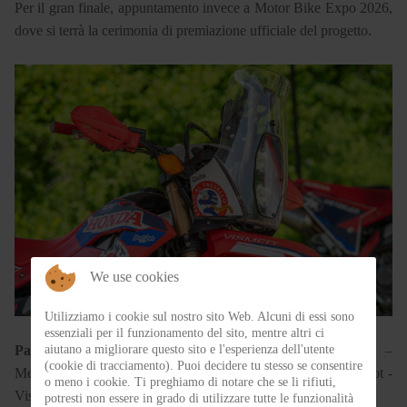
Per il gran finale, appuntamento invece a Motor Bike Expo 2026,
dove si terrà la cerimonia di premiazione ufficiale del progetto.
We use cookies
Utilizziamo i cookie sul nostro sito Web. Alcuni di essi sono
essenziali per il funzionamento del sito, mentre altri ci
aiutano a migliorare questo sito e l'esperienza dell'utente
Partner del Progetto:
Honda Motor Europe-Italia – FMI –
(cookie di tracciamento). Puoi decidere tu stesso se consentire
Metzeler – NOS Helmets – Pro Grip – Hugerock – S-Nap Shot -
o meno i cookie. Ti preghiamo di notare che se li rifiuti,
Vismed – Motor Bike Expo - Eleveit – 4K Parti speciali
potresti non essere in grado di utilizzare tutte le funzionalità