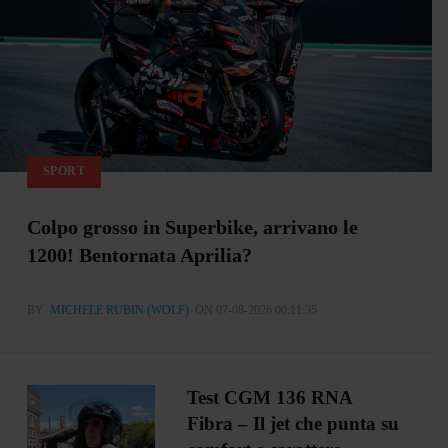
SPORT
Colpo grosso in Superbike, arrivano le
1200! Bentornata Aprilia?
BY
MICHELE RUBIN (WOLF)
ON 07-08-2026 00:11:35
Test CGM 136 RNA
Fibra – Il jet che punta su