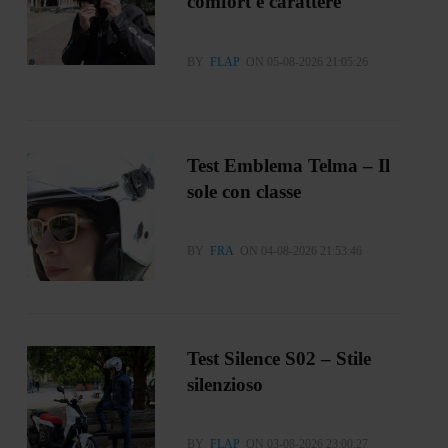
comfort e carattere
BY
FLAP
ON 05-08-2026 21:05:26
Test Emblema Telma – Il
sole con classe
BY
FRA
ON 04-08-2026 21:53:46
Test Silence S02 – Stile
silenzioso
BY
FLAP
ON 03-08-2026 23:00:27