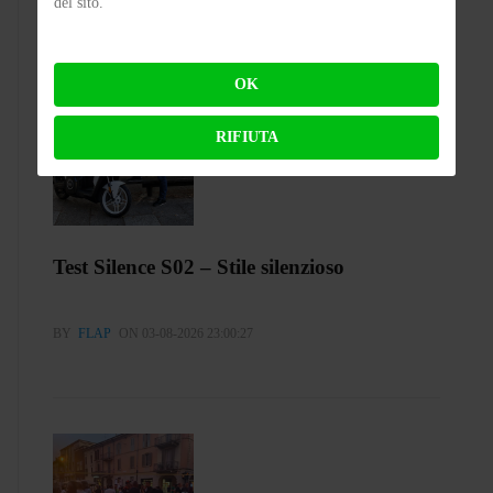
del sito.
OK
RIFIUTA
Test Silence S02 – Stile silenzioso
BY
FLAP
ON 03-08-2026 23:00:27