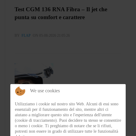
Test CGM 136 RNA Fibra – Il jet che
punta su comfort e carattere
BY
FLAP
ON 05-08-2026 21:05:26
We use cookies
Utilizziamo i cookie sul nostro sito Web. Alcuni di essi sono
essenziali per il funzionamento del sito, mentre altri ci
Test Emblema Telma – Il sole con classe
aiutano a migliorare questo sito e l'esperienza dell'utente
(cookie di tracciamento). Puoi decidere tu stesso se consentire
o meno i cookie. Ti preghiamo di notare che se li rifiuti,
potresti non essere in grado di utilizzare tutte le funzionalità
BY
FRA
ON 04-08-2026 21:53:46