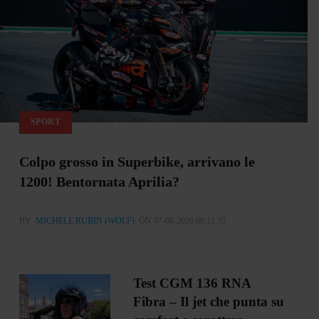
SPORT
Colpo grosso in Superbike, arrivano le
1200! Bentornata Aprilia?
BY
MICHELE RUBIN (WOLF)
ON 07-08-2026 00:11:35
Test CGM 136 RNA
Fibra – Il jet che punta su