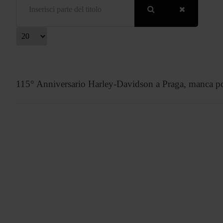
isualizza #
115° Anniversario Harley-Davidson a Praga, manca p