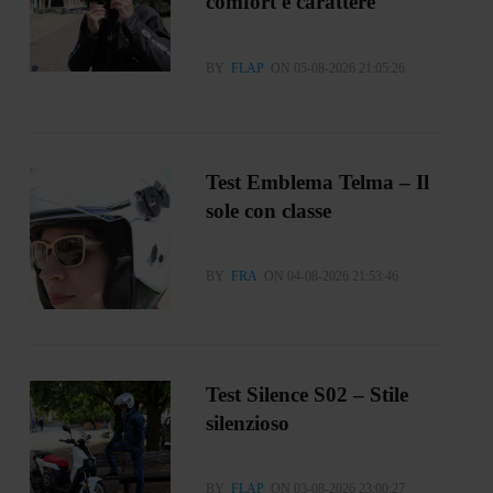
comfort e carattere
BY
FLAP
ON 05-08-2026 21:05:26
Test Emblema Telma – Il
sole con classe
BY
FRA
ON 04-08-2026 21:53:46
Test Silence S02 – Stile
silenzioso
BY
FLAP
ON 03-08-2026 23:00:27