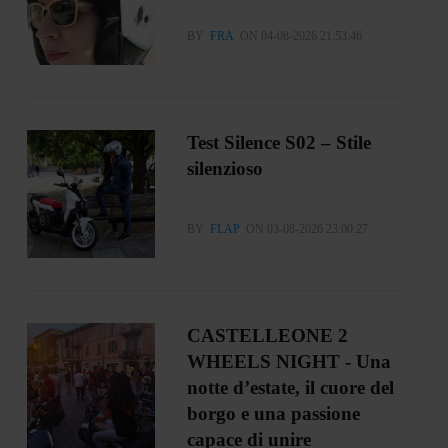
BY
FRA
ON 04-08-2026 21:53:46
Test Silence S02 – Stile
silenzioso
BY
FLAP
ON 03-08-2026 23:00:27
CASTELLEONE 2
WHEELS NIGHT - Una
notte d’estate, il cuore del
borgo e una passione
capace di unire