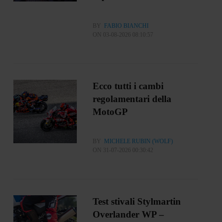
BY
FABIO BIANCHI
ON 03-08-2026 08:10:57
Ecco tutti i cambi
regolamentari della
MotoGP
BY
MICHELE RUBIN (WOLF)
ON 31-07-2026 00:30:42
Test stivali Stylmartin
Overlander WP –