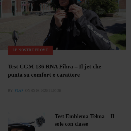
LE NOSTRE PROVE
Test CGM 136 RNA Fibra – Il jet che
punta su comfort e carattere
BY
FLAP
ON 05-08-2026 21:05:26
Test Emblema Telma – Il
sole con classe