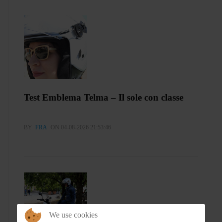
Test Emblema Telma – Il sole con classe
BY
FRA
ON 04-08-2026 21:53:46
We use cookies