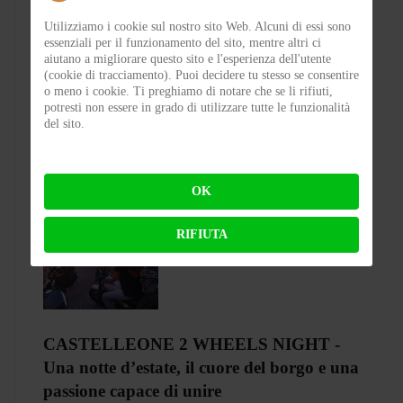
Utilizziamo i cookie sul nostro sito Web. Alcuni di essi sono
essenziali per il funzionamento del sito, mentre altri ci
Test Silence S02 – Stile silenzioso
aiutano a migliorare questo sito e l'esperienza dell'utente
(cookie di tracciamento). Puoi decidere tu stesso se consentire
o meno i cookie. Ti preghiamo di notare che se li rifiuti,
potresti non essere in grado di utilizzare tutte le funzionalità
BY
FLAP
ON 03-08-2026 23:00:27
del sito.
OK
RIFIUTA
CASTELLEONE 2 WHEELS NIGHT -
Una notte d’estate, il cuore del borgo e una
passione capace di unire