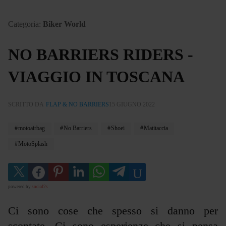
Categoria:
Biker World
NO BARRIERS RIDERS -
VIAGGIO IN TOSCANA
SCRITTO DA
FLAP & NO BARRIERS
15 GIUGNO 2022
motoairbag
No Barriers
Shoei
Matitaccia
MotoSplash
powered by
social2s
Ci sono cose che spesso si danno per
scontate. Ci sono esperienze che si pensa