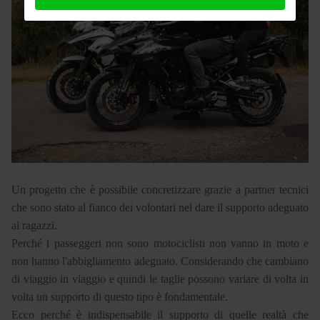
Un progetto che è possibile concretizzare grazie a partner tecnici
che sono stato al fianco dei volontari nel dare il supporto adeguato
ai ragazzi.
Perché i passeggeri non sono motociclisti non vanno in moto e
non hanno l'abbigliamento adeguato. Considerando che cambiano
di viaggio in viaggio e quindi le taglie possono variare di volta in
volta un supporto di questo tipo è fondamentale.
Ecco perché è indispensabile il supporto di quelle realtà che