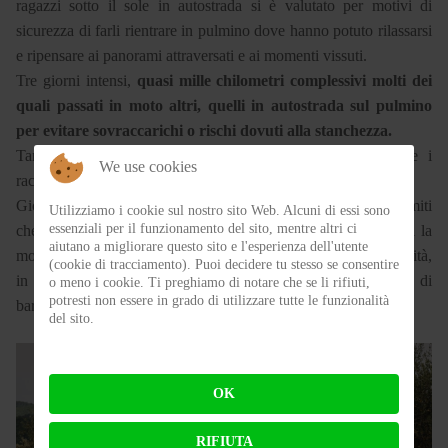
ragazzi sotto il sole in autostrada si è valutato per motivi di
sicurezza di farli rientrare in pulmino dove hanno potuto rilassarsi
e ripensare ai panorami attraversati e ai momenti vissuti.
Tre giorni intensi,
quasi mille chilometri complessivi molti dei
quali passati in moto altri, quelli in autostrada sul pulmino
per evitare sovraccarichi o rischi dovuti alla stanchezza.
Tanti sorrisi, abbracci e anche qualche lacrima nel sentire i
We use cookies
racconti di alcuni ragazzi.
Giorni intensi dove non sono esistite barriere, ma solo alcuni limiti
Utilizziamo i cookie sul nostro sito Web. Alcuni di essi sono
essenziali per il funzionamento del sito, mentre altri ci
che tutti insieme hanno cercato di oltrepassare. Giorni in cui la
aiutano a migliorare questo sito e l'esperienza dell'utente
moto è diventato uno strumento per abbattere diversità e disabilità,
(cookie di tracciamento). Puoi decidere tu stesso se consentire
in sella c'erano solo pilota e passeggero senza nessun tipo di
o meno i cookie. Ti preghiamo di notare che se li rifiuti,
potresti non essere in grado di utilizzare tutte le funzionalità
barriera.
del sito.
OK
RIFIUTA