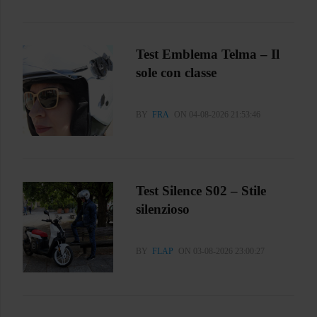
Test Emblema Telma – Il
sole con classe
BY
FRA
ON 04-08-2026 21:53:46
Test Silence S02 – Stile
silenzioso
BY
FLAP
ON 03-08-2026 23:00:27