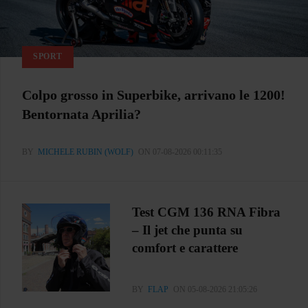
SPORT
Colpo grosso in Superbike, arrivano le 1200!
Bentornata Aprilia?
BY
MICHELE RUBIN (WOLF)
ON 07-08-2026 00:11:35
Test CGM 136 RNA Fibra
– Il jet che punta su
comfort e carattere
BY
FLAP
ON 05-08-2026 21:05:26