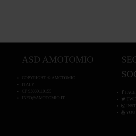
ASD AMOTOMIO
SEG
SO
COPYRIGHT © AMOTOMIO
ITALY
CF 93039110155
FACE
INFO@AMOTOMIO.IT
TWI
INS
YOU