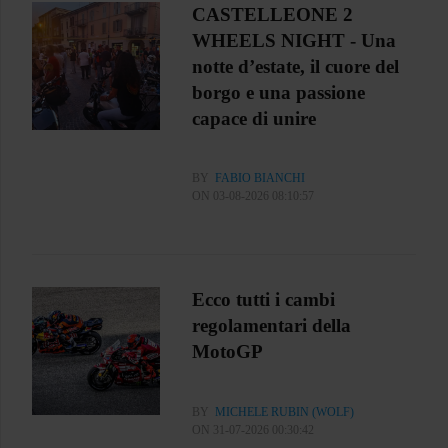
CASTELLEONE 2
WHEELS NIGHT - Una
notte d’estate, il cuore del
borgo e una passione
capace di unire
BY
FABIO BIANCHI
ON 03-08-2026 08:10:57
Ecco tutti i cambi
regolamentari della
MotoGP
BY
MICHELE RUBIN (WOLF)
ON 31-07-2026 00:30:42