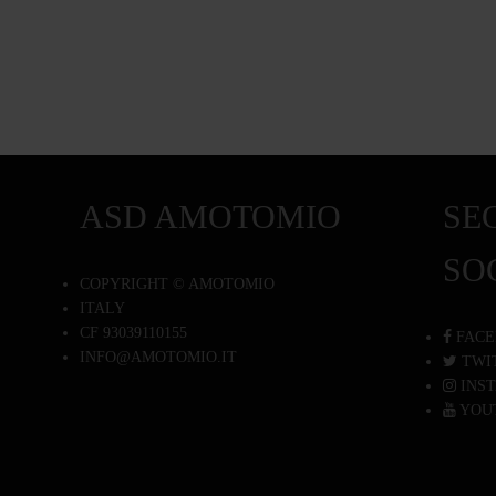
ASD AMOTOMIO
SEG
SO
COPYRIGHT © AMOTOMIO
ITALY
CF 93039110155
FACE
INFO@AMOTOMIO.IT
TWI
INS
YOU