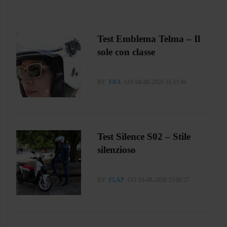
Test Emblema Telma – Il
sole con classe
BY
FRA
ON 04-08-2026 21:53:46
Test Silence S02 – Stile
silenzioso
BY
FLAP
ON 03-08-2026 23:00:27