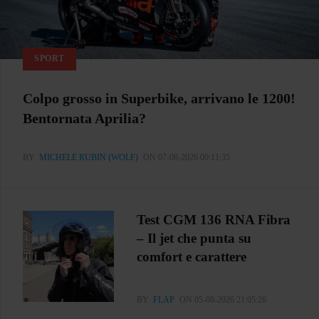
SPORT
Colpo grosso in Superbike, arrivano le 1200!
Bentornata Aprilia?
BY
MICHELE RUBIN (WOLF)
ON 07-08-2026 00:11:35
Test CGM 136 RNA Fibra
– Il jet che punta su
comfort e carattere
BY
FLAP
ON 05-08-2026 21:05:26