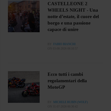
CASTELLEONE 2
WHEELS NIGHT - Una
notte d’estate, il cuore del
borgo e una passione
capace di unire
BY
FABIO BIANCHI
ON 03-08-2026 08:10:57
Ecco tutti i cambi
regolamentari della
MotoGP
BY
MICHELE RUBIN (WOLF)
ON 31-07-2026 00:30:42