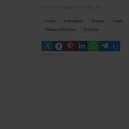
SCRITTO DA
SPIDI
24 DICEMBRE 2018
Video
videofilmato
Filmato
spidi
MotorcycleLifeStyle
LifeStyle
powered by
social2s