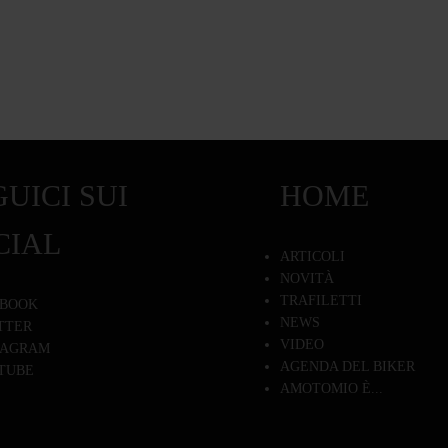
UICI SUI
HOME
CIAL
ARTICOLI
NOVITÀ
TRAFILETTI
BOOK
NEWS
TTER
VIDEO
TAGRAM
AGENDA DEL BIKER
TUBE
AMOTOMIO È...