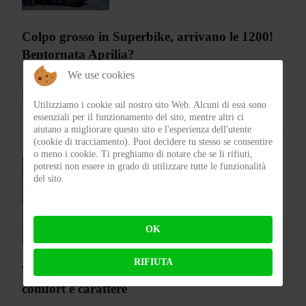
Colpo grosso in Superbike, arrivano le 1200!
Bentornata Aprilia?
We use cookies
BY
MICHELE RUBIN (WOLF)
ON 07-08-2026 00:11:35
Utilizziamo i cookie sul nostro sito Web. Alcuni di essi sono
essenziali per il funzionamento del sito, mentre altri ci
aiutano a migliorare questo sito e l'esperienza dell'utente
(cookie di tracciamento). Puoi decidere tu stesso se consentire
o meno i cookie. Ti preghiamo di notare che se li rifiuti,
potresti non essere in grado di utilizzare tutte le funzionalità
del sito.
OK
RIFIUTA
Test CGM 136 RNA Fibra – Il jet che punta su
comfort e carattere