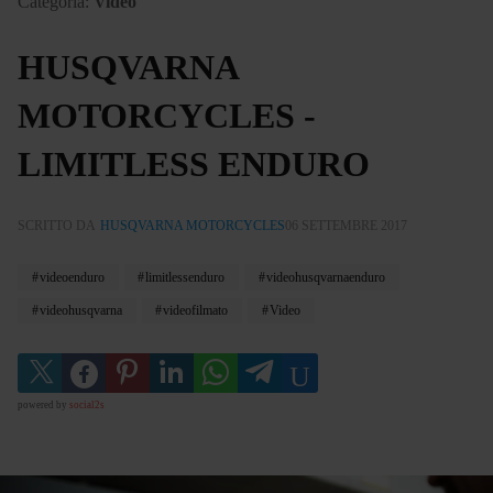
Categoria:
Video
HUSQVARNA
MOTORCYCLES -
LIMITLESS ENDURO
SCRITTO DA
HUSQVARNA MOTORCYCLES
06 SETTEMBRE 2017
videoenduro
limitlessenduro
videohusqvarnaenduro
videohusqvarna
videofilmato
Video
powered by
social2s