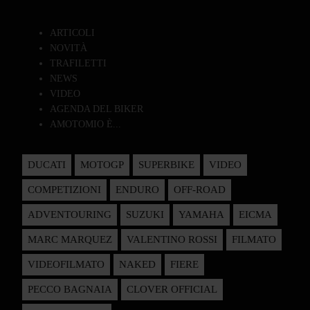
ARTICOLI
NOVITÀ
TRAFILETTI
NEWS
VIDEO
AGENDA DEL BIKER
AMOTOMIO È...
DUCATI
MOTOGP
SUPERBIKE
VIDEO
COMPETIZIONI
ENDURO
OFF-ROAD
ADVENTOURING
SUZUKI
YAMAHA
EICMA
MARC MARQUEZ
VALENTINO ROSSI
FILMATO
VIDEOFILMATO
NAKED
FIERE
PECCO BAGNAIA
CLOVER OFFICIAL