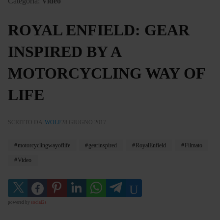
Categoria:
Video
ROYAL ENFIELD: GEAR
INSPIRED BY A
MOTORCYCLING WAY OF
LIFE
SCRITTO DA
WOLF
28 GIUGNO 2017
motorcyclingwayoflife
gearinspired
RoyalEnfield
Filmato
Video
powered by
social2s