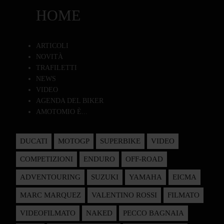
HOME
ARTICOLI
NOVITÀ
TRAFILETTI
NEWS
VIDEO
AGENDA DEL BIKER
AMOTOMIO È...
DUCATI
MOTOGP
SUPERBIKE
VIDEO
COMPETIZIONI
ENDURO
OFF-ROAD
ADVENTOURING
SUZUKI
YAMAHA
EICMA
MARC MARQUEZ
VALENTINO ROSSI
FILMATO
VIDEOFILMATO
NAKED
PECCO BAGNAIA