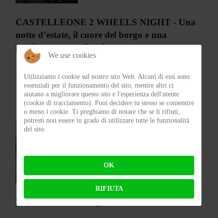
CASTELLEONE 2 WHEELS NIGHT - Una
notte d’estate, il cuore del borgo e una
passione capace di unire
We use cookies
Utilizziamo i cookie sul nostro sito Web. Alcuni di essi sono
BY
FABIO BIANCHI
ON 03-08-2026 08:10:57
essenziali per il funzionamento del sito, mentre altri ci
aiutano a migliorare questo sito e l'esperienza dell'utente
(cookie di tracciamento). Puoi decidere tu stesso se consentire
o meno i cookie. Ti preghiamo di notare che se li rifiuti,
potresti non essere in grado di utilizzare tutte le funzionalità
del sito.
OK
RIFIUTA
Ecco tutti i cambi regolamentari della MotoGP