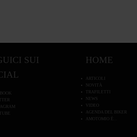
UICI SUI
HOME
CIAL
ARTICOLI
NOVITÀ
TRAFILETTI
BOOK
NEWS
TTER
VIDEO
TAGRAM
AGENDA DEL BIKER
TUBE
AMOTOMIO È...