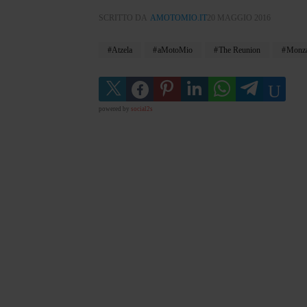
SCRITTO DA
AMOTOMIO.IT
20 MAGGIO 2016
Atzela
aMotoMio
The Reunion
Monz
powered by
social2s