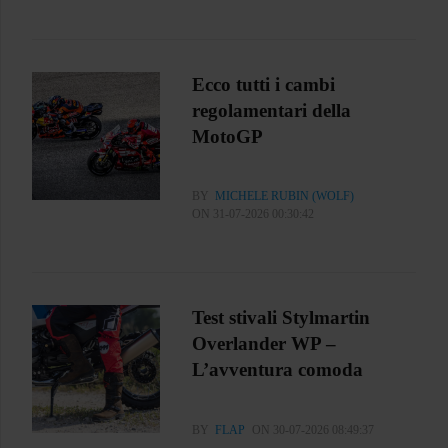
Ecco tutti i cambi
regolamentari della
MotoGP
BY
MICHELE RUBIN (WOLF)
ON 31-07-2026 00:30:42
Test stivali Stylmartin
Overlander WP –
L’avventura comoda
BY
FLAP
ON 30-07-2026 08:49:37