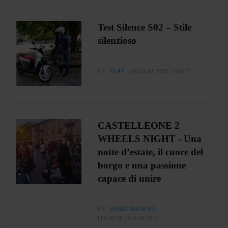
Test Silence S02 – Stile
silenzioso
BY
FLAP
ON 03-08-2026 23:00:27
CASTELLEONE 2
WHEELS NIGHT - Una
notte d’estate, il cuore del
borgo e una passione
capace di unire
BY
FABIO BIANCHI
ON 03-08-2026 08:10:57