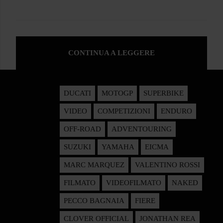
CONTINUA A LEGGERE
DUCATI
MOTOGP
SUPERBIKE
VIDEO
COMPETIZIONI
ENDURO
OFF-ROAD
ADVENTOURING
SUZUKI
YAMAHA
EICMA
MARC MARQUEZ
VALENTINO ROSSI
FILMATO
VIDEOFILMATO
NAKED
PECCO BAGNAIA
FIERE
CLOVER OFFICIAL
JONATHAN REA