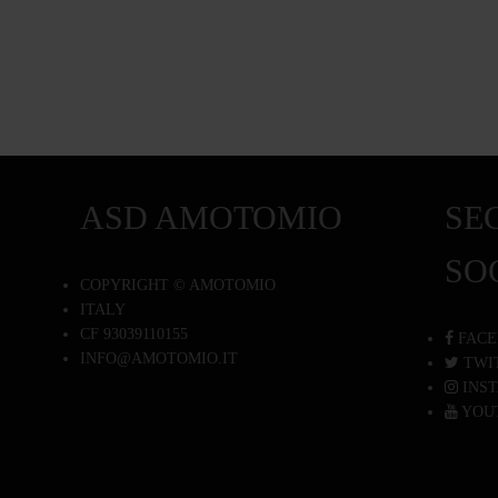
ASD AMOTOMIO
SEG
SO
COPYRIGHT © AMOTOMIO
ITALY
CF 93039110155
FACE
INFO@AMOTOMIO.IT
TWI
INS
YOU