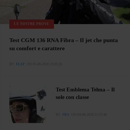
LE NOSTRE PROVE
Test CGM 136 RNA Fibra – Il jet che punta
su comfort e carattere
BY
FLAP
ON 05-08-2026 21:05:26
Test Emblema Telma – Il
sole con classe
BY
FRA
ON 04-08-2026 21:53:46