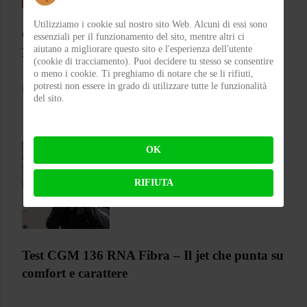
Utilizziamo i cookie sul nostro sito Web. Alcuni di essi sono
Colpo grosso in Superbike, arrivano le 1200!
essenziali per il funzionamento del sito, mentre altri ci
aiutano a migliorare questo sito e l'esperienza dell'utente
Bentornata Aprilia?
(cookie di tracciamento). Puoi decidere tu stesso se consentire
o meno i cookie. Ti preghiamo di notare che se li rifiuti,
potresti non essere in grado di utilizzare tutte le funzionalità
BY
MICHELE RUBIN (WOLF)
ON 07-08-2026 00:11:35
del sito.
OK
RIFIUTA
Test CGM 136 RNA Fibra – Il jet che punta su
comfort e carattere