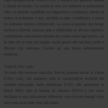
e durata nel tempo. La tomaia in rete con saldature in poliuretano
offre un perfetto equilibrio tra leggerezza e resistenza, mentre la
fodera in poliestere e rete, morbida al tatto, contribuisce a creare
un ambiente interno confortevole. La suola in gomma, dal design
esclusivo Eleveit, assicura grip e affidabilità su diverse superfici,
completando una sneaker pensata per essere usata ogni giorno, sia
in città che in tratte più lunghe, anche grazie alle sue linee pulite e
discrete che strizzano l’occhio ad una forma estremamente
moderna.
Vision E-Dry Lady
Accanto alla versione maschile, Eleveit propone anche la Vision
E-Dry Lady, che mantiene tutte le caratteristiche tecniche del
modello principale, dalla membrana E-Dry alle protezioni in
Poron XRD, fino al sistema di chiusura FITGO e che viene
declinata in una colorazione differente, con ricercati dettagli color
oro e una suola dalle tinte più chiare.