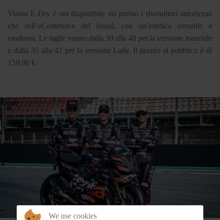
Vision E-Dry è ora disponibile sia presso i rivenditori autorizzati
che sull’eCommerce del brand, con un’estetica versatile e
moderna. Le taglie vanno dalla 39 alla 48 per la versione maschile
e dalla 35 alla 42 per la versione Lady. Il prezzo al pubblico è di
159,90 €.
We use cookies
SPORT