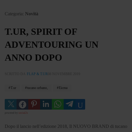
Categoria:
Novità
T.UR, SPIRIT OF
ADVENTOURING UN
ANNO DOPO
SCRITTO DA
FLAP & T.UR
08 NOVEMBRE 2019
T.ur
tucano urbano,
Eicma
powered by
social2s
Dopo il lancio nell’edizione 2018, Il NUOVO BRAND di tucano