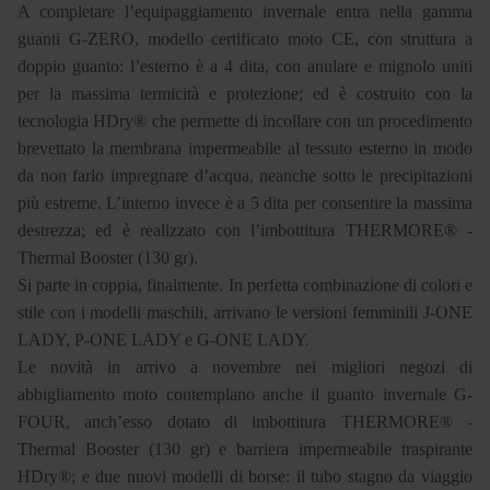
A completare l’equipaggiamento invernale entra nella gamma
guanti G-ZERO, modello certificato moto CE, con struttura a
doppio guanto: l’esterno è a 4 dita, con anulare e mignolo uniti
per la massima termicità e protezione; ed è costruito con la
tecnologia HDry® che permette di incollare con un procedimento
brevettato la membrana impermeabile al tessuto esterno in modo
da non farlo impregnare d’acqua, neanche sotto le precipitazioni
più estreme. L’interno invece è a 5 dita per consentire la massima
destrezza; ed è realizzato con l’imbottitura THERMORE® -
Thermal Booster (130 gr).
Si parte in coppia, finalmente. In perfetta combinazione di colori e
stile con i modelli maschili, arrivano le versioni femminili J-ONE
LADY, P-ONE LADY e G-ONE LADY.
Le novità in arrivo a novembre nei migliori negozi di
abbigliamento moto contemplano anche il guanto invernale G-
FOUR, anch’esso dotato di imbottitura THERMORE® -
Thermal Booster (130 gr) e barriera impermeabile traspirante
HDry®; e due nuovi modelli di borse: il tubo stagno da viaggio