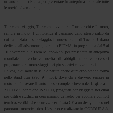
urbano torna in Eicma per presentare in anteprima mondiale tutte
le novità adventouring.
T.ur come viaggio, T.ur come avventura, T.ur per chi è In moto,
sempre in moto. T.ur riprende il cammino dallo stesso palco da
cui ha iniziato il suo viaggio. Il nuovo brand di Tucano Urbano
dedicato all’adventouring torna in EICMA, in programma dal 5 al
10 novembre alla Fiera Milano-Rho, per presentare in anteprima
mondiale le esclusive novità di abbigliamento e accessori
progettate per i moto-viaggiatori più sportivi e avventurosi.
La voglia di salire in sella e partire anche d’inverno prende forma
nello stand T.ur (Pad. 9 – I53), dove chi è davvero sempre in
moto potrà trovare il tanto atteso completo invernale: la giacca J-
ZERO e il pantalone P-ZERO, progettati per viaggiare nei climi
più ostili e studiati in ogni minimo dettaglio per abbinare comfort
termico, vestibilità e sicurezza certificata CE a un design unico nel
panorama motociclistico. L’esterno è realizzato in CORDURA®,