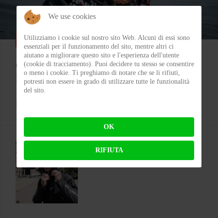
We use cookies
Utilizziamo i cookie sul nostro sito Web. Alcuni di essi sono
SPORT
essenziali per il funzionamento del sito, mentre altri ci
aiutano a migliorare questo sito e l'esperienza dell'utente
Colpo grosso in Superbike, arrivano le 1200!
(cookie di tracciamento). Puoi decidere tu stesso se consentire
o meno i cookie. Ti preghiamo di notare che se li rifiuti,
Bentornata Aprilia?
potresti non essere in grado di utilizzare tutte le funzionalità
del sito.
BY
MICHELE RUBIN (WOLF)
ON 07-08-2026 00:11:35
OK
RIFIUTA