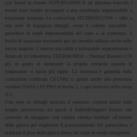
con inserti in tessuto SUPERFABRIC® ad altissima tenacità; i
tessuti sono inoltre accoppiati a una membrana impermeabile e
traspirante laminata. La costruzione HYDROSCUD® – oltre a
una serie di ingegnosi dettagli, come il colletto staccabile –
garantisce la totale impermeabilità del capo e, al contempo, il
livello di aerazione necessario per un versatile utilizzo anche nelle
mezze stagioni. L’interno staccabile e indossabile separatamente è
dotato di un’imbottitura THERMORE® - Thermal Booster (170
gr), in grado di aumentare la propria termicità quando le
temperature si fanno più rigide. La sicurezza è garantita dalla
costruzione certificata CE17092 e, grazie anche alle protezioni
ventilate D3O® LP2 PRO di livello 2, i capi rientrano nella classe
AA.
Una serie di dettagli assicura il massimo comfort anche sulle
lunghe percorrenze; tra questi il Safety&Support System che
consente di alloggiare una cintura elastica lombare all’interno
della giacca per migliorare il posizionamento del paraschiena e
scaricare il peso della giacca stessa sul corpo in modo omogeneo.