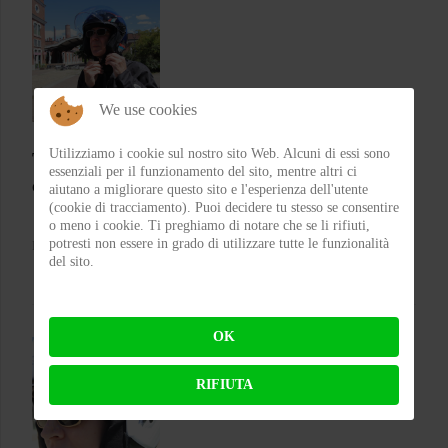
We use cookies
Utilizziamo i cookie sul nostro sito Web. Alcuni di essi sono
Test CGM 136 RNA Fibra – Il jet che punta su
essenziali per il funzionamento del sito, mentre altri ci
comfort e carattere
aiutano a migliorare questo sito e l'esperienza dell'utente
(cookie di tracciamento). Puoi decidere tu stesso se consentire
o meno i cookie. Ti preghiamo di notare che se li rifiuti,
potresti non essere in grado di utilizzare tutte le funzionalità
BY
FLAP
ON 05-08-2026 21:05:26
del sito.
OK
RIFIUTA