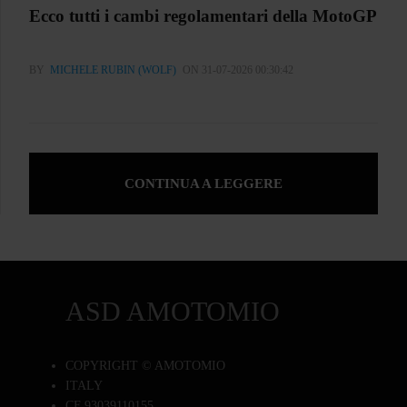
Ecco tutti i cambi regolamentari della MotoGP
BY
MICHELE RUBIN (WOLF)
ON 31-07-2026 00:30:42
CONTINUA A LEGGERE
ASD AMOTOMIO
COPYRIGHT © AMOTOMIO
ITALY
CF 93039110155