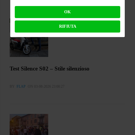
OK
RIFIUTA
Test Silence S02 – Stile silenzioso
BY
FLAP
ON 03-08-2026 23:00:27