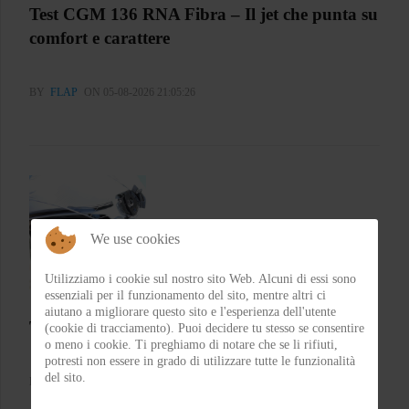
Test CGM 136 RNA Fibra – Il jet che punta su
comfort e carattere
BY
FLAP
ON 05-08-2026 21:05:26
We use cookies
Utilizziamo i cookie sul nostro sito Web. Alcuni di essi sono
essenziali per il funzionamento del sito, mentre altri ci
aiutano a migliorare questo sito e l'esperienza dell'utente
Test Emblema Telma – Il sole con classe
(cookie di tracciamento). Puoi decidere tu stesso se consentire
o meno i cookie. Ti preghiamo di notare che se li rifiuti,
potresti non essere in grado di utilizzare tutte le funzionalità
del sito.
BY
FRA
ON 04-08-2026 21:53:46