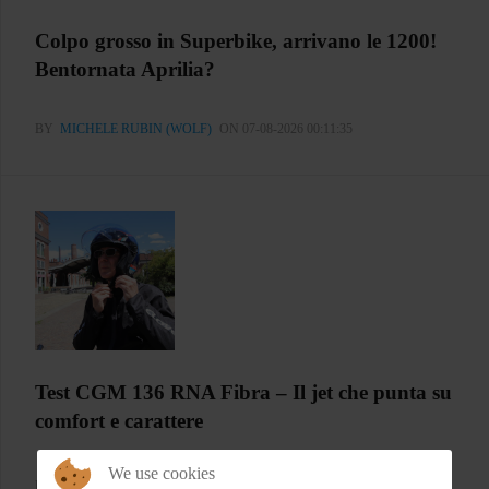
Colpo grosso in Superbike, arrivano le 1200!
Bentornata Aprilia?
BY
MICHELE RUBIN (WOLF)
ON 07-08-2026 00:11:35
Test CGM 136 RNA Fibra – Il jet che punta su
comfort e carattere
We use cookies
BY
FLAP
ON 05-08-2026 21:05:26