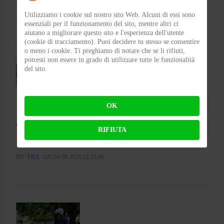
Utilizziamo i cookie sul nostro sito Web. Alcuni di essi sono
essenziali per il funzionamento del sito, mentre altri ci
aiutano a migliorare questo sito e l'esperienza dell'utente
(cookie di tracciamento). Puoi decidere tu stesso se consentire
o meno i cookie. Ti preghiamo di notare che se li rifiuti,
potresti non essere in grado di utilizzare tutte le funzionalità
del sito.
OK
Test Emblema Telma – Il sole con classe
RIFIUTA
BY
FRA
ON 04-08-2026 21:53:46