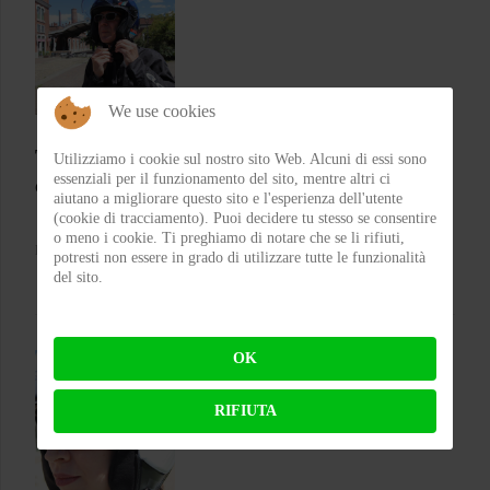
We use cookies
Test CGM 136 RNA Fibra – Il jet che punta su
Utilizziamo i cookie sul nostro sito Web. Alcuni di essi sono
essenziali per il funzionamento del sito, mentre altri ci
comfort e carattere
aiutano a migliorare questo sito e l'esperienza dell'utente
(cookie di tracciamento). Puoi decidere tu stesso se consentire
o meno i cookie. Ti preghiamo di notare che se li rifiuti,
BY
FLAP
ON 05-08-2026 21:05:26
potresti non essere in grado di utilizzare tutte le funzionalità
del sito.
OK
RIFIUTA