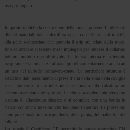
uso prolungato.
In questo modello la costruzione della tomaia prevede l’utilizzo di
diversi materiali: dalla microfibra opaca con effetto “soft touch”,
alla pelle scamosciata che agevola il grip sul telaio della moto,
fino ad arrivare al tessuto mesh impiegato per rendere il collarino
interno morbido e confortevole. La fodera interna è in tessuto
traspirante e la tomaia è traforata, quindi particolarmente adatta ad
un uso nel periodo primavera-estate. La particolare struttura è
arricchita dall’ inserimento di prese d’aria nella zona della caviglia
e da numerose micro-iniezioni che donano alla calzatura un
accento marcatamente sportivo. La chiusura avviene attraverso un
sistema di allacciatura classico e si completa con una banda in
Velcro con micro-iniezioni che facilitano l’apertura. Le protezioni
sono posizionate in corrispondenza della punta, dei malleoli e del
tallone.
Lo stivale è Certificato CE secondo la nuova normativa EN