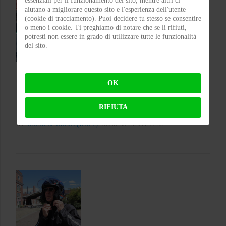
essenziali per il funzionamento del sito, mentre altri ci
aiutano a migliorare questo sito e l'esperienza dell'utente
(cookie di tracciamento). Puoi decidere tu stesso se consentire
o meno i cookie. Ti preghiamo di notare che se li rifiuti,
potresti non essere in grado di utilizzare tutte le funzionalità
del sito.
Colpo grosso in Superbike, arrivano le 1200!
OK
Bentornata Aprilia?
RIFIUTA
BY
MICHELE RUBIN (WOLF)
ON 07-08-2026 00:11:35