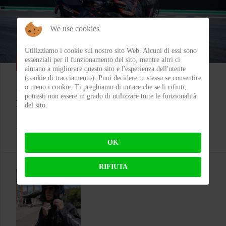
We use cookies
Utilizziamo i cookie sul nostro sito Web. Alcuni di essi sono
essenziali per il funzionamento del sito, mentre altri ci
SPORT
aiutano a migliorare questo sito e l'esperienza dell'utente
(cookie di tracciamento). Puoi decidere tu stesso se consentire
o meno i cookie. Ti preghiamo di notare che se li rifiuti,
Colpo grosso in Superbike, arrivano le 1200!
potresti non essere in grado di utilizzare tutte le funzionalità
Bentornata Aprilia?
del sito.
BY
MICHELE RUBIN (WOLF)
ON 07-08-2026 00:11:35
OK
RIFIUTA