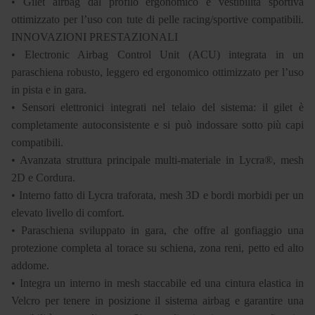
• Gilet airbag dal profilo ergonomico e vestibilità sportiva
ottimizzato per l’uso con tute di pelle racing/sportive compatibili.
INNOVAZIONI PRESTAZIONALI
• Electronic Airbag Control Unit (ACU) integrata in un
paraschiena robusto, leggero ed ergonomico ottimizzato per l’uso
in pista e in gara.
• Sensori elettronici integrati nel telaio del sistema: il gilet è
completamente autoconsistente e si può indossare sotto più capi
compatibili.
• Avanzata struttura principale multi-materiale in Lycra®, mesh
2D e Cordura.
• Interno fatto di Lycra traforata, mesh 3D e bordi morbidi per un
elevato livello di comfort.
• Paraschiena sviluppato in gara, che offre al gonfiaggio una
protezione completa al torace su schiena, zona reni, petto ed alto
addome.
• Integra un interno in mesh staccabile ed una cintura elastica in
Velcro per tenere in posizione il sistema airbag e garantire una