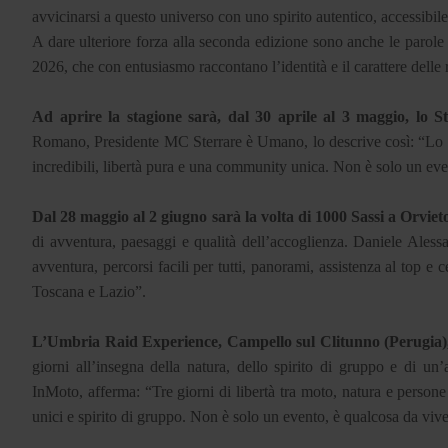
avvicinarsi a questo universo con uno spirito autentico, accessibil
A dare ulteriore forza alla seconda edizione sono anche le parole d
2026, che con entusiasmo raccontano l’identità e il carattere delle 
Ad aprire la stagione sarà, dal 30 aprile al 3 maggio, lo
Romano, Presidente MC Sterrare è Umano, lo descrive così: “Lo S
incredibili, libertà pura e una community unica. Non è solo un ev
Dal 28 maggio al 2 giugno sarà la volta di 1000 Sassi a Orvieto
di avventura, paesaggi e qualità dell’accoglienza. Daniele Ales
avventura, percorsi facili per tutti, panorami, assistenza al top e 
Toscana e Lazio”.
L’Umbria Raid Experience, Campello sul Clitunno (Perugia)
giorni all’insegna della natura, dello spirito di gruppo e di u
InMoto, afferma: “Tre giorni di libertà tra moto, natura e perso
unici e spirito di gruppo. Non è solo un evento, è qualcosa da viv