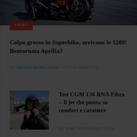
SPORT
Colpo grosso in Superbike, arrivano le 1200!
Bentornata Aprilia?
BY
MICHELE RUBIN (WOLF)
ON 07-08-2026 00:11:35
Test CGM 136 RNA Fibra
– Il jet che punta su
comfort e carattere
BY
FLAP
ON 05-08-2026 21:05:26