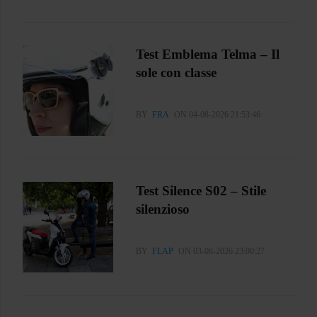
Test Emblema Telma – Il
sole con classe
BY
FRA
ON 04-08-2026 21:53:46
Test Silence S02 – Stile
silenzioso
BY
FLAP
ON 03-08-2026 23:00:27