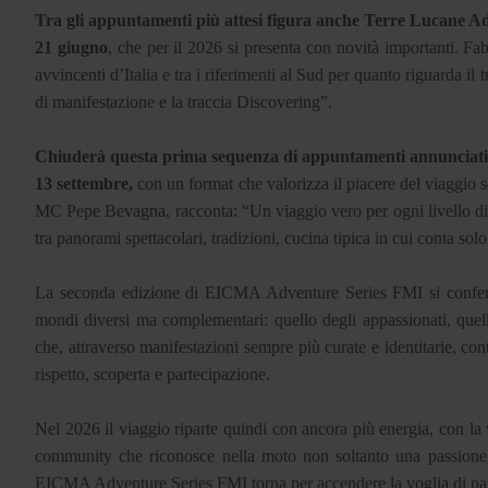
Tra gli appuntamenti più attesi figura anche Terre Lucane Adv
21 giugno
, che per il 2026 si presenta con novità importanti. Fa
avvincenti d’Italia e tra i riferimenti al Sud per quanto riguarda i
di manifestazione e la traccia Discovering”.
Chiuderà questa prima sequenza di appuntamenti annunciati 
13 settembre,
con un format che valorizza il piacere del viaggio s
MC Pepe Bevagna, racconta: “Un viaggio vero per ogni livello di esp
tra panorami spettacolari, tradizioni, cucina tipica in cui conta solo
La seconda edizione di EICMA Adventure Series FMI si conferm
mondi diversi ma complementari: quello degli appassionati, quello
che, attraverso manifestazioni sempre più curate e identitarie, co
rispetto, scoperta e partecipazione.
Nel 2026 il viaggio riparte quindi con ancora più energia, con la 
community che riconosce nella moto non soltanto una passione, 
EICMA Adventure Series FMI torna per accendere la voglia di partir