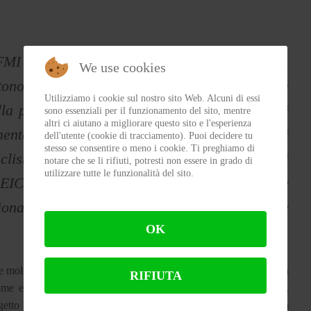
MI per conoscere un’Italia da vivere in moto,
We use cookies
tono di immergersi in panorami, località e
Utilizziamo i cookie sul nostro sito Web. Alcuni di essi
la prima edizione è stato frutto del lavoro di
sono essenziali per il funzionamento del sito, mentre
altri ci aiutano a migliorare questo sito e l'esperienza
nte, e delle capacità organizzative dei nostri
dell'utente (cookie di tracciamento). Puoi decidere tu
stesso se consentire o meno i cookie. Ti preghiamo di
listi con il desiderio di offrire manifestazioni
notare che se li rifiuti, potresti non essere in grado di
utilizzare tutte le funzionalità del sito.
 EICMA Adventure Series crescerà ancora e
sionati che vivono le due ruote come scoperta e
OK
lto più di una semplice successione di eventi: è un racconto in
RIFIUTA
e esperienza personale e collettiva, capace di creare relazioni,
tto che parla sia ai motociclisti più esperti, sia a chi desidera