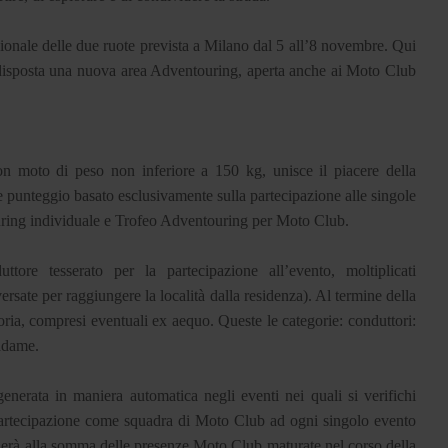
ionale delle due ruote prevista a Milano dal 5 all’8 novembre. Qui
edisposta una nuova area Adventouring, aperta anche ai Moto Club
 moto di peso non inferiore a 150 kg, unisce il piacere della
e punteggio basato esclusivamente sulla partecipazione alle singole
ouring individuale e Trofeo Adventouring per Moto Club.
e tesserato per la partecipazione all’evento, moltiplicati
rsate per raggiungere la località dalla residenza). Al termine della
toria, compresi eventuali ex aequo. Queste le categorie: conduttori:
Madame.
erata in maniera automatica negli eventi nei quali si verifichi
partecipazione come squadra di Moto Club ad ogni singolo evento
derà alla somma delle presenze Moto Club maturate nel corso della