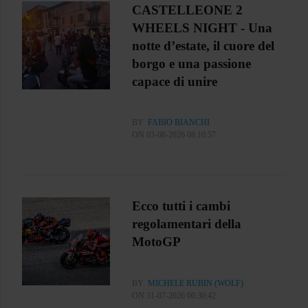
CASTELLEONE 2
WHEELS NIGHT - Una
notte d’estate, il cuore del
borgo e una passione
capace di unire
BY
FABIO BIANCHI
ON 03-08-2026 08:10:57
Ecco tutti i cambi
regolamentari della
MotoGP
BY
MICHELE RUBIN (WOLF)
ON 31-07-2026 00:30:42