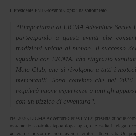
Il Presidente FMI Giovanni Copioli ha sottolineato
“l’importanza di EICMA Adventure Series F
partecipando a questi eventi che consen
tradizioni uniche al mondo. Il successo del
squadra con EICMA, che ringrazio sentitame
Moto Club, che si rivolgono a tutti i motocic
memorabili. Sono convinto che nel 2026
regalerà nuove esperienze a tutti gli appas
con un pizzico di avventura”.
Nel 2026, EICMA Adventure Series FMI si presenta dunque come mo
movimento, costruito tappa dopo tappa, che esalta il viaggio com
generare emozioni e promuovere i territori attraversati. Un proge