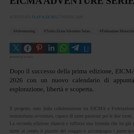
EICMA ADVENTURE SERIES
SCRITTO DA
FLAP & EICMA
27 MARZO 2026
Adventouring
Trofeo Eicma Adventure Series
Federazione Motociclist
powered by
social2s
Dopo il successo della prima edizione, EICMA 
2026 con un nuovo calendario di appunta
esplorazione, libertà e scoperta.
Il progetto, nato dalla collaborazione tra EICMA e Federazione 
mototurismo avventura, capace di unire passione per le due ruote, 
La seconda edizione rilancia e rafforza una formula che ha già s
mette al centro il piacere del viaggio e accompagna i partecipant