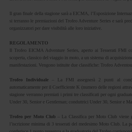
Il gran finale della stagione sarà a EICMA, l’Esposizione Internaz
si terranno le premiazioni del Trofeo Adventure Series e sarà pr
organizzatori per dare visibilità alle loro iniziative.
REGOLAMENTO
Il Trofeo EICMA Adventure Series, aperto ai Tesserati FMI con
scoperta, classico del viaggio in moto, a un sistema di acquisizion
manifestazioni. Vengono istituite due classifiche: Trofeo Advent
Trofeo Individuale
– La FMI assegnerà 2 punti al conduttor
automaticamente per il Coefficiente K (numero delle regioni attrave
stagione verranno premiati i primi tre classificati per ogni gradua
Under 30, Senior e Gentleman; conduttrici Under 30, Senior e 
Trofeo per Moto Club
– La Classifica per Moto Club viene gen
l’iscrizione minima di 3 tesserati del medesimo Moto Club. La 
conferisce 1 punto presenza e la graduatoria del Trofeo corrispon