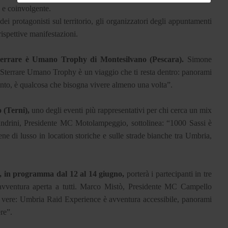
e e coinvolgente.
ei protagonisti sul territorio, gli organizzatori degli appuntamenti
rispettive manifestazioni.
 Sterrare è Umano Trophy di Montesilvano (Pescara).
Simone
terrare Umano Trophy è un viaggio che ti resta dentro: panorami
ento, è qualcosa che bisogna vivere almeno una volta”.
 (Terni),
uno degli eventi più rappresentativi per chi cerca un mix
sandrini, Presidente MC Motolampeggio, sottolinea: “1000 Sassi è
cene di lusso in location storiche e sulle strade bianche tra Umbria,
, in programma dal 12 al 14 giugno,
porterà i partecipanti in tre
n’avventura aperta a tutti. Marco Mistò, Presidente MC Campello
ne vere: Umbria Raid Experience è avventura accessibile, panorami
ere”.