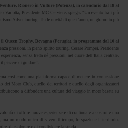
enture, Rionero in Vulture (Potenza), in calendario dal 18 al
bio Varlotta, Presidente MC Cerviere, spiega: “Un evento tra i più
l turismo Adventouring. Tra le novità di quest’anno, un giorno in più
il Queen Trophy, Bevagna (Perugia), in programma dal 10 al
enza pressioni, in pieno spirito touring. Cesare Pompei, Presidente
erienza, senza fretta né pressioni, nel cuore dell’Italia centrale,
 il piacere di guidare”.
a così come una piattaforma capace di mettere in connessione
 dei Moto Club, quello dei territori e quello degli organizzatori
ntribuiscono a diffondere una cultura del viaggio in moto basata su
volontà di offrire nuove esperienze e di continuare a costruire una
ma un modo unico di vivere il tempo, lo spazio e il territorio.
e, di esplorare e di condividere la strada.