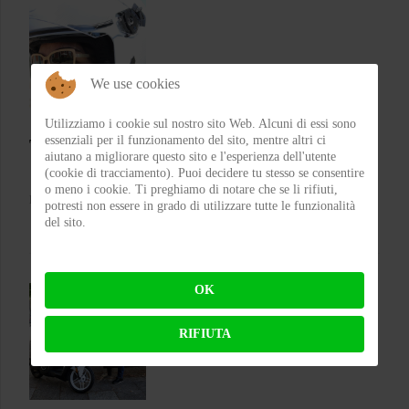
We use cookies
Utilizziamo i cookie sul nostro sito Web. Alcuni di essi sono
essenziali per il funzionamento del sito, mentre altri ci
Test Emblema Telma – Il sole con classe
aiutano a migliorare questo sito e l'esperienza dell'utente
(cookie di tracciamento). Puoi decidere tu stesso se consentire
o meno i cookie. Ti preghiamo di notare che se li rifiuti,
BY
FRA
ON 04-08-2026 21:53:46
potresti non essere in grado di utilizzare tutte le funzionalità
del sito.
OK
RIFIUTA