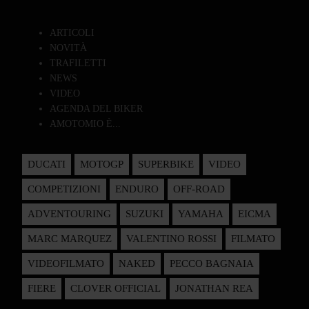
ARTICOLI
NOVITÀ
TRAFILETTI
NEWS
VIDEO
AGENDA DEL BIKER
AMOTOMIO È...
DUCATI
MOTOGP
SUPERBIKE
VIDEO
COMPETIZIONI
ENDURO
OFF-ROAD
ADVENTOURING
SUZUKI
YAMAHA
EICMA
MARC MARQUEZ
VALENTINO ROSSI
FILMATO
VIDEOFILMATO
NAKED
PECCO BAGNAIA
FIERE
CLOVER OFFICIAL
JONATHAN REA