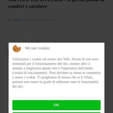
comfort e carattere
BY
FLAP
ON 05-08-2026 21:05:26
We use cookies
Utilizziamo i cookie sul nostro sito Web. Alcuni di essi sono
essenziali per il funzionamento del sito, mentre altri ci
aiutano a migliorare questo sito e l'esperienza dell'utente
(cookie di tracciamento). Puoi decidere tu stesso se consentire
o meno i cookie. Ti preghiamo di notare che se li rifiuti,
Test Emblema Telma – Il sole con classe
potresti non essere in grado di utilizzare tutte le funzionalità
del sito.
BY
FRA
ON 04-08-2026 21:53:46
OK