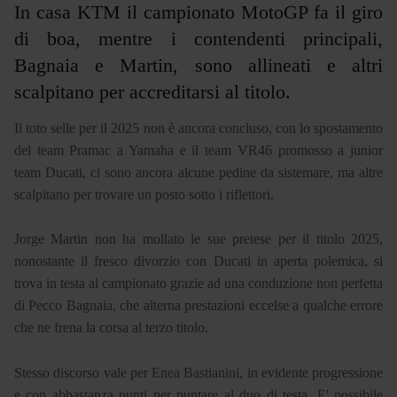
In casa KTM il campionato MotoGP fa il giro
di boa, mentre i contendenti principali,
Bagnaia e Martin, sono allineati e altri
scalpitano per accreditarsi al titolo.
Il toto selle per il 2025 non è ancora concluso, con lo spostamento
del team Pramac a Yamaha e il team VR46 promosso a junior
team Ducati, ci sono ancora alcune pedine da sistemare, ma altre
scalpitano per trovare un posto sotto i riflettori.
Jorge Martin non ha mollato le sue pretese per il titolo 2025,
nonostante il fresco divorzio con Ducati in aperta polemica, si
trova in testa al campionato grazie ad una conduzione non perfetta
di Pecco Bagnaia, che alterna prestazioni eccelse a qualche errore
che ne frena la corsa al terzo titolo.
Stesso discorso vale per Enea Bastianini, in evidente progressione
e con abbastanza punti per puntare al duo di testa. E' possibile