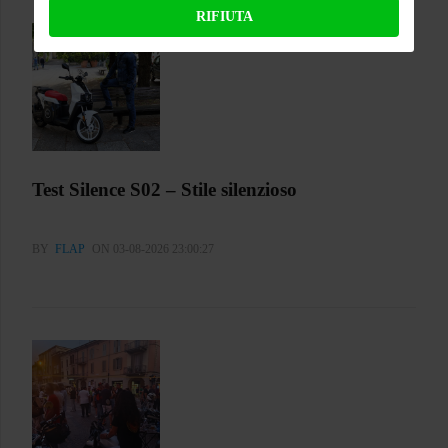
RIFIUTA
Test Silence S02 – Stile silenzioso
BY
FLAP
ON 03-08-2026 23:00:27