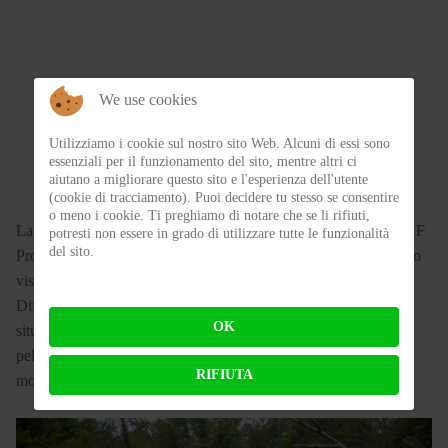
We use cookies
Utilizziamo i cookie sul nostro sito Web. Alcuni di essi sono
essenziali per il funzionamento del sito, mentre altri ci
aiutano a migliorare questo sito e l'esperienza dell'utente
(cookie di tracciamento). Puoi decidere tu stesso se consentire
o meno i cookie. Ti preghiamo di notare che se li rifiuti,
La prova sul campo ha rivelato la veridicità delle promesse di AF
potresti non essere in grado di utilizzare tutte le funzionalità
del sito.
Protect: avere una visiera sempre perfetta, pulita e con un campo
visivo nitido.
Difficile dare un giudizio sulla durata, questo dipende dalle
OK
situazioni di utilizzo, dalle condizioni meteo e dallo stato della
pellicola stessa, ma crediamo che una normale stagione
RIFIUTA
motociclistica possa essere una durata adeguata.