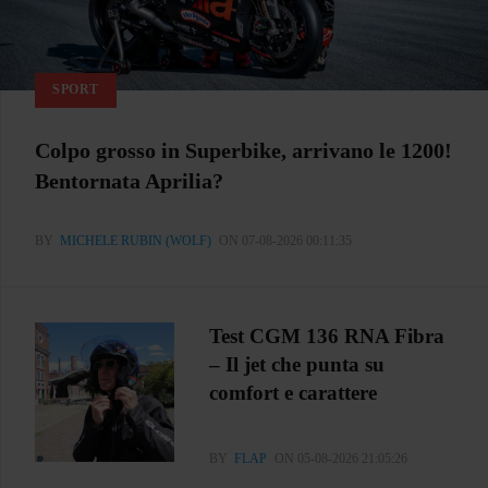
SPORT
Colpo grosso in Superbike, arrivano le 1200!
Bentornata Aprilia?
BY
MICHELE RUBIN (WOLF)
ON 07-08-2026 00:11:35
Test CGM 136 RNA Fibra
– Il jet che punta su
comfort e carattere
BY
FLAP
ON 05-08-2026 21:05:26