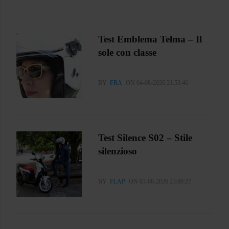
Test Emblema Telma – Il
sole con classe
BY
FRA
ON 04-08-2026 21:53:46
Test Silence S02 – Stile
silenzioso
BY
FLAP
ON 03-08-2026 23:00:27