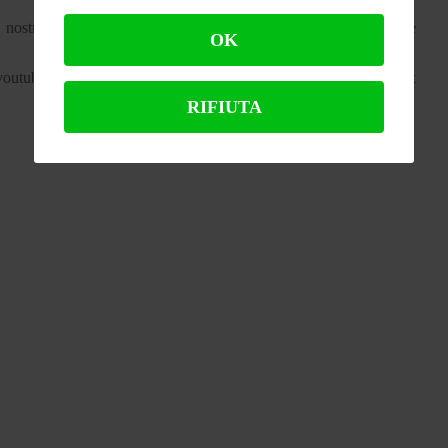
el nostro viaggio con il MOTcast vi presenteremo tante sorprese
OK
“youtube”) permette di vedere i contenuti anche con calma e relax
RIFIUTA