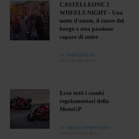
CASTELLEONE 2
WHEELS NIGHT - Una
notte d’estate, il cuore del
borgo e una passione
capace di unire
BY
FABIO BIANCHI
ON 03-08-2026 08:10:57
Ecco tutti i cambi
regolamentari della
MotoGP
BY
MICHELE RUBIN (WOLF)
ON 31-07-2026 00:30:42