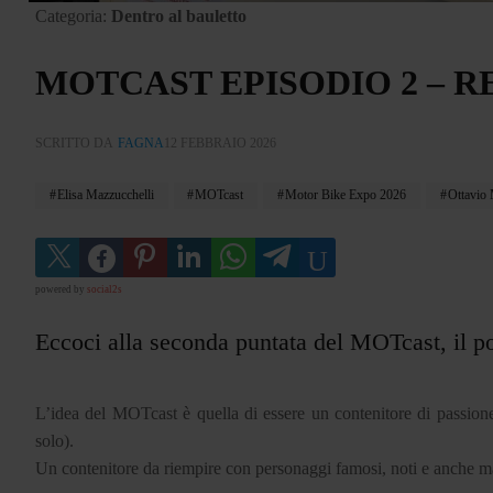
Categoria:
Dentro al bauletto
MOTCAST EPISODIO 2 – 
SCRITTO DA
FAGNA
12 FEBBRAIO 2026
Elisa Mazzucchelli
MOTcast
Motor Bike Expo 2026
Ottavio 
powered by
social2s
Eccoci alla seconda puntata del MOTcast, il 
L’idea del MOTcast è quella di essere un contenitore di passion
solo).
Un contenitore da riempire con personaggi famosi, noti e anche ma