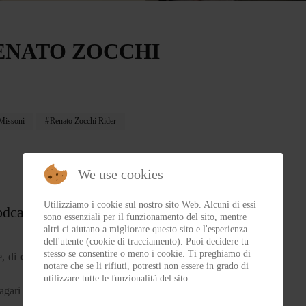
RENATO ZOCCHI
Missoni
Renato Zocchi Rider
We use cookies
Utilizziamo i cookie sul nostro sito Web. Alcuni di essi
podcast di aMotoMio.
sono essenziali per il funzionamento del sito, mentre
altri ci aiutano a migliorare questo sito e l'esperienza
dell'utente (cookie di tracciamento). Puoi decidere tu
stesso se consentire o meno i cookie. Ti preghiamo di
e, di condivisione e di chiacchere legate al mondo moto (ma non
notare che se li rifiuti, potresti non essere in grado di
utilizzare tutte le funzionalità del sito.
gari meno noti, purché si parli di moto.