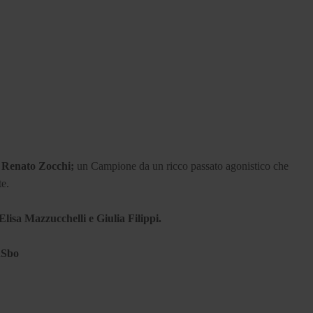
n Renato Zocchi;
un Campione da un ricco passato agonistico che
te.
Elisa Mazzucchelli e Giulia Filippi.
hSbo