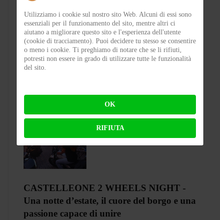
Utilizziamo i cookie sul nostro sito Web. Alcuni di essi sono
essenziali per il funzionamento del sito, mentre altri ci
Test Silence S02 – Stile silenzioso
aiutano a migliorare questo sito e l'esperienza dell'utente
(cookie di tracciamento). Puoi decidere tu stesso se consentire
o meno i cookie. Ti preghiamo di notare che se li rifiuti,
potresti non essere in grado di utilizzare tutte le funzionalità
BY
FLAP
ON 03-08-2026 23:00:27
del sito.
OK
RIFIUTA
CASTELLEONE 2 WHEELS NIGHT -
Una notte d’estate, il cuore del borgo e una
passione capace di unire