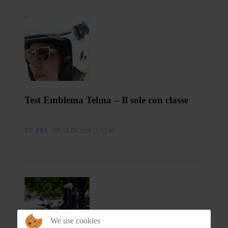
Test Emblema Telma – Il sole con classe
BY
FRA
ON 04-08-2026 21:53:46
We use cookies