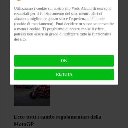
Utilizziamo i cookie sul nostro sito Web. Alcuni di essi sono
CASTELLEONE 2 WHEELS NIGHT -
essenziali per il funzionamento del sito, mentre altri ci
Una notte d’estate, il cuore del borgo e una
aiutano a migliorare questo sito e l'esperienza dell'utente
(cookie di tracciamento). Puoi decidere tu stesso se consentire
passione capace di unire
o meno i cookie. Ti preghiamo di notare che se li rifiuti,
potresti non essere in grado di utilizzare tutte le funzionalità
del sito.
BY
FABIO BIANCHI
ON 03-08-2026 08:10:57
OK
RIFIUTA
Ecco tutti i cambi regolamentari della
MotoGP