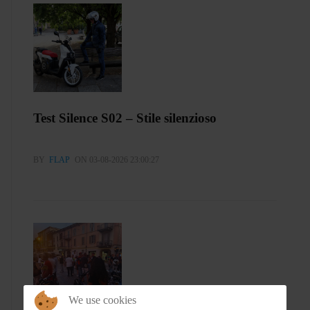
Test Silence S02 – Stile silenzioso
BY
FLAP
ON 03-08-2026 23:00:27
We use cookies