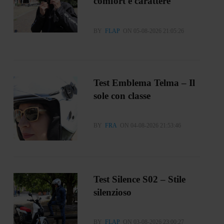
comfort e carattere
BY
FLAP
ON 05-08-2026 21:05:26
Test Emblema Telma – Il
sole con classe
BY
FRA
ON 04-08-2026 21:53:46
Test Silence S02 – Stile
silenzioso
BY
FLAP
ON 03-08-2026 23:00:27