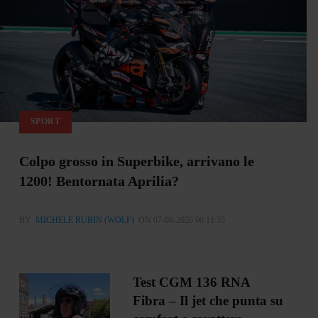
SPORT
Colpo grosso in Superbike, arrivano le
1200! Bentornata Aprilia?
BY
MICHELE RUBIN (WOLF)
ON 07-08-2026 00:11:35
Test CGM 136 RNA
Fibra – Il jet che punta su