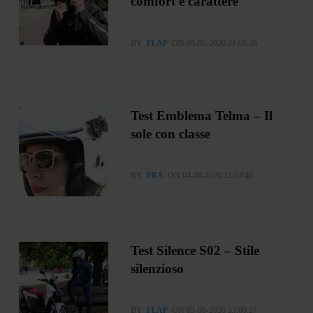
comfort e carattere
BY
FLAP
ON 05-08-2026 21:05:26
Test Emblema Telma – Il
sole con classe
BY
FRA
ON 04-08-2026 21:53:46
Test Silence S02 – Stile
silenzioso
BY
FLAP
ON 03-08-2026 23:00:27