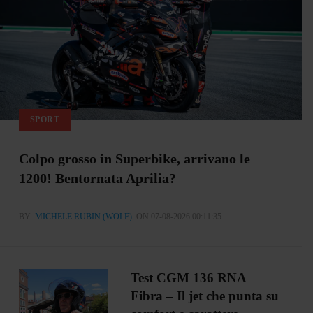
SPORT
Colpo grosso in Superbike, arrivano le
1200! Bentornata Aprilia?
BY
MICHELE RUBIN (WOLF)
ON 07-08-2026 00:11:35
Test CGM 136 RNA
Fibra – Il jet che punta su