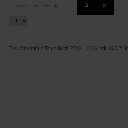
isualizza #
Test Zandonà AIRnet Back PRO – 64% Aria 100 % P