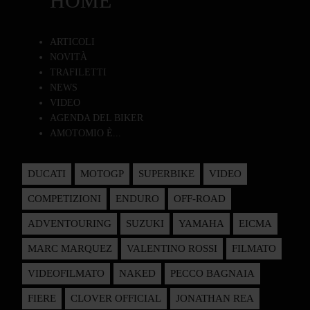
HOME
ARTICOLI
NOVITÀ
TRAFILETTI
NEWS
VIDEO
AGENDA DEL BIKER
AMOTOMIO È...
DUCATI
MOTOGP
SUPERBIKE
VIDEO
COMPETIZIONI
ENDURO
OFF-ROAD
ADVENTOURING
SUZUKI
YAMAHA
EICMA
MARC MARQUEZ
VALENTINO ROSSI
FILMATO
VIDEOFILMATO
NAKED
PECCO BAGNAIA
FIERE
CLOVER OFFICIAL
JONATHAN REA