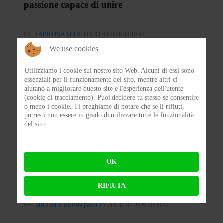
passione capace di unire
BY
FABIO BIANCHI
ON 03-08-2026 08:10:57
We use cookies
Utilizziamo i cookie sul nostro sito Web. Alcuni di essi sono
essenziali per il funzionamento del sito, mentre altri ci
aiutano a migliorare questo sito e l'esperienza dell'utente
(cookie di tracciamento). Puoi decidere tu stesso se consentire
o meno i cookie. Ti preghiamo di notare che se li rifiuti,
potresti non essere in grado di utilizzare tutte le funzionalità
del sito.
Ecco tutti i cambi regolamentari della
OK
MotoGP
RIFIUTA
BY
MICHELE RUBIN (WOLF)
ON 31-07-2026 00:30:42