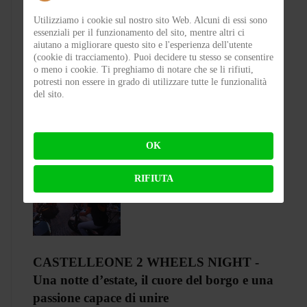
Utilizziamo i cookie sul nostro sito Web. Alcuni di essi sono
essenziali per il funzionamento del sito, mentre altri ci
Test Silence S02 – Stile silenzioso
aiutano a migliorare questo sito e l'esperienza dell'utente
(cookie di tracciamento). Puoi decidere tu stesso se consentire
o meno i cookie. Ti preghiamo di notare che se li rifiuti,
potresti non essere in grado di utilizzare tutte le funzionalità
BY
FLAP
ON 03-08-2026 23:00:27
del sito.
OK
RIFIUTA
CASTELLEONE 2 WHEELS NIGHT -
Una notte d’estate, il cuore del borgo e una
passione capace di unire