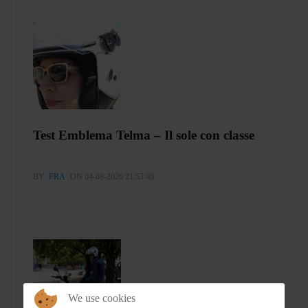
Test Emblema Telma – Il sole con classe
BY
FRA
ON 04-08-2026 21:53:46
We use cookies