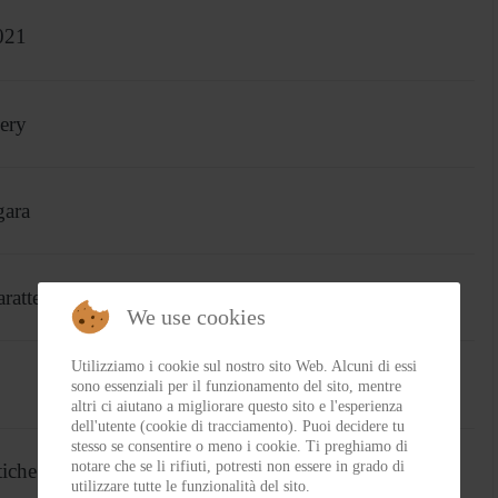
021
lery
gara
atteristiche
We use cookies
Utilizziamo i cookie sul nostro sito Web. Alcuni di essi
sono essenziali per il funzionamento del sito, mentre
altri ci aiutano a migliorare questo sito e l'esperienza
dell'utente (cookie di tracciamento). Puoi decidere tu
stesso se consentire o meno i cookie. Ti preghiamo di
notare che se li rifiuti, potresti non essere in grado di
che e colori
utilizzare tutte le funzionalità del sito.