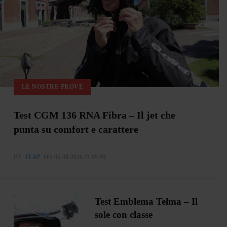
LE NOSTRE PROVE
Test CGM 136 RNA Fibra – Il jet che
punta su comfort e carattere
BY
FLAP
ON 05-08-2026 21:05:26
Test Emblema Telma – Il
sole con classe