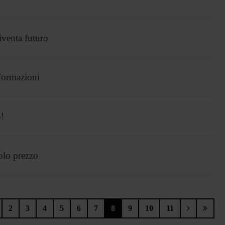
venta futuro
formazioni
!
olo prezzo
2
3
4
5
6
7
8
9
10
11