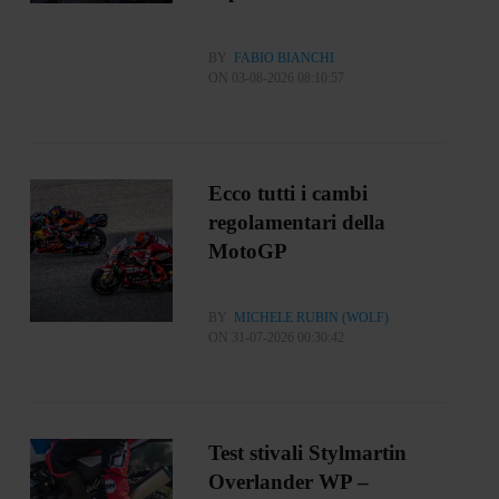
BY
FABIO BIANCHI
ON 03-08-2026 08:10:57
Ecco tutti i cambi
regolamentari della
MotoGP
BY
MICHELE RUBIN (WOLF)
ON 31-07-2026 00:30:42
Test stivali Stylmartin
Overlander WP –