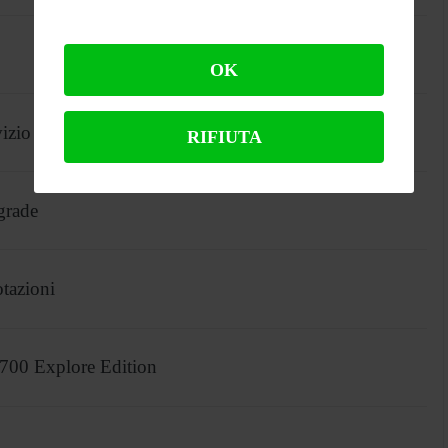
OK
zio del divertimento
RIFIUTA
grade
tazioni
700 Explore Edition