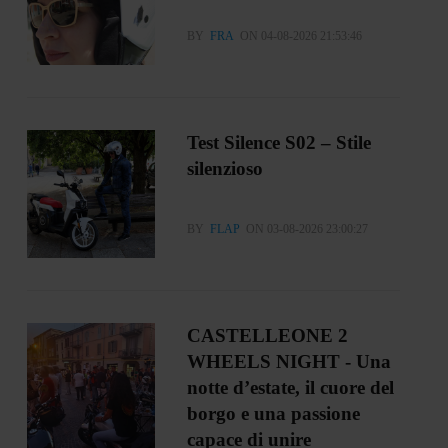
BY
FRA
ON 04-08-2026 21:53:46
Test Silence S02 – Stile
silenzioso
BY
FLAP
ON 03-08-2026 23:00:27
CASTELLEONE 2
WHEELS NIGHT - Una
notte d’estate, il cuore del
borgo e una passione
capace di unire