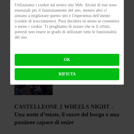
Utilizziamo i cookie sul nostro sito Web. Alcuni di essi sono
essenziali per il funzionamento del sito, mentre altri ci
Test Silence S02 – Stile silenzioso
aiutano a migliorare questo sito e l'esperienza dell'utente
(cookie di tracciamento). Puoi decidere tu stesso se consentire
o meno i cookie. Ti preghiamo di notare che se li rifiuti,
BY
FLAP
ON 03-08-2026 23:00:27
potresti non essere in grado di utilizzare tutte le funzionalità
del sito.
OK
RIFIUTA
CASTELLEONE 2 WHEELS NIGHT -
Una notte d’estate, il cuore del borgo e una
passione capace di unire