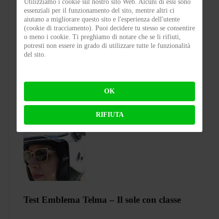
Utilizziamo i cookie sul nostro sito Web. Alcuni di essi sono
essenziali per il funzionamento del sito, mentre altri ci
aiutano a migliorare questo sito e l'esperienza dell'utente
(cookie di tracciamento). Puoi decidere tu stesso se consentire
Test CGM 136 RNA Fibra – Il jet che
o meno i cookie. Ti preghiamo di notare che se li rifiuti,
punta su comfort e carattere
potresti non essere in grado di utilizzare tutte le funzionalità
del sito.
BY
FLAP
ON 05-08-2026 21:05:26
OK
RIFIUTA
Test Emblema Telma – Il sole con classe