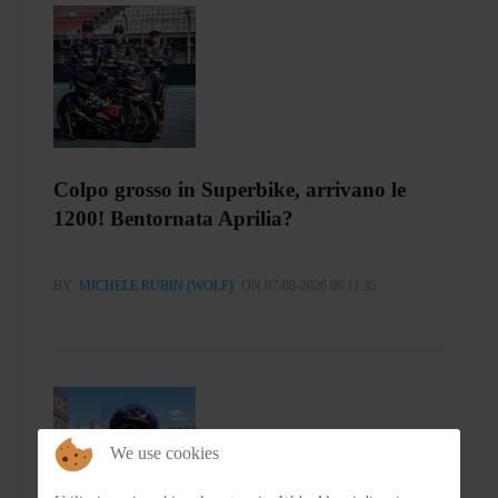
Colpo grosso in Superbike, arrivano le
1200! Bentornata Aprilia?
BY
MICHELE RUBIN (WOLF)
ON 07-08-2026 00:11:35
We use cookies