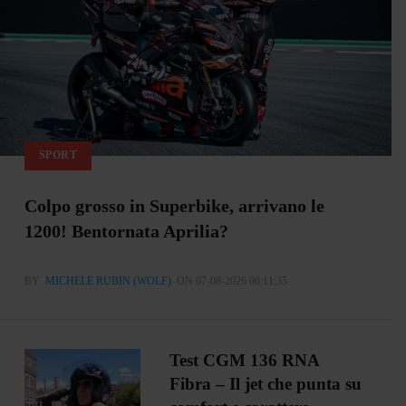
SPORT
Colpo grosso in Superbike, arrivano le
1200! Bentornata Aprilia?
BY
MICHELE RUBIN (WOLF)
ON 07-08-2026 00:11:35
Test CGM 136 RNA
Fibra – Il jet che punta su