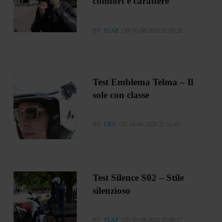
comfort e carattere
BY
FLAP
ON 05-08-2026 21:05:26
Test Emblema Telma – Il
sole con classe
BY
FRA
ON 04-08-2026 21:53:46
Test Silence S02 – Stile
silenzioso
BY
FLAP
ON 03-08-2026 23:00:27