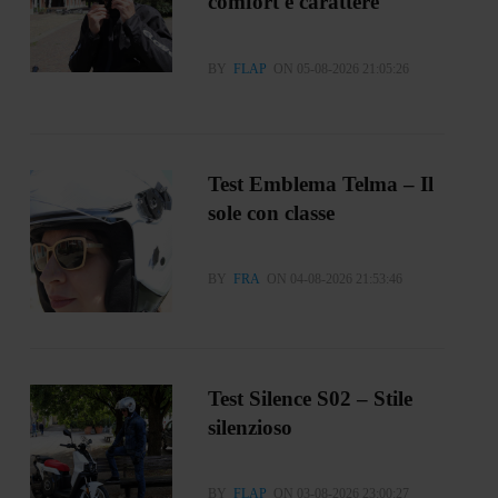
comfort e carattere
BY
FLAP
ON 05-08-2026 21:05:26
Test Emblema Telma – Il
sole con classe
BY
FRA
ON 04-08-2026 21:53:46
Test Silence S02 – Stile
silenzioso
BY
FLAP
ON 03-08-2026 23:00:27