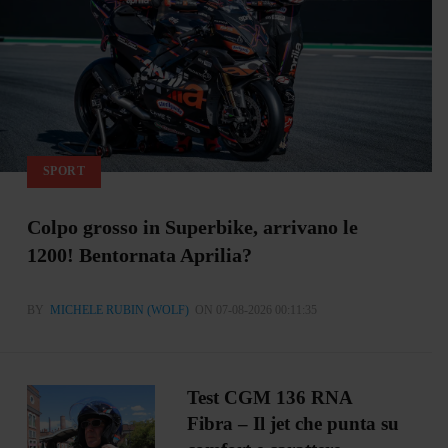
SPORT
Colpo grosso in Superbike, arrivano le
1200! Bentornata Aprilia?
BY
MICHELE RUBIN (WOLF)
ON 07-08-2026 00:11:35
Test CGM 136 RNA
Fibra – Il jet che punta su