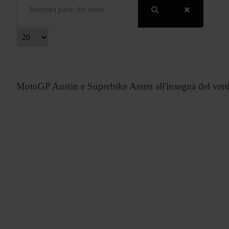
isualizza #
MotoGP Austin e Superbike Assen all'insegna del ver