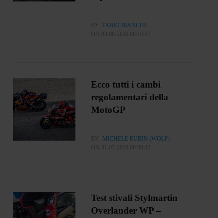
BY
FABIO BIANCHI
ON 03-08-2026 08:10:57
Ecco tutti i cambi
regolamentari della
MotoGP
BY
MICHELE RUBIN (WOLF)
ON 31-07-2026 00:30:42
Test stivali Stylmartin
Overlander WP –