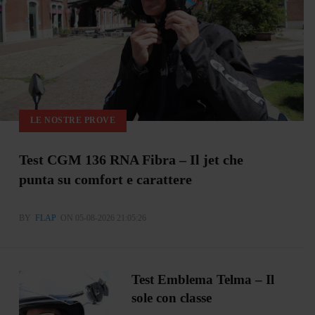
LE NOSTRE PROVE
Test CGM 136 RNA Fibra – Il jet che
punta su comfort e carattere
BY
FLAP
ON 05-08-2026 21:05:26
Test Emblema Telma – Il
sole con classe