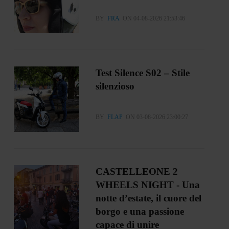
BY
FRA
ON 04-08-2026 21:53:46
Test Silence S02 – Stile
silenzioso
BY
FLAP
ON 03-08-2026 23:00:27
CASTELLEONE 2
WHEELS NIGHT - Una
notte d’estate, il cuore del
borgo e una passione
capace di unire