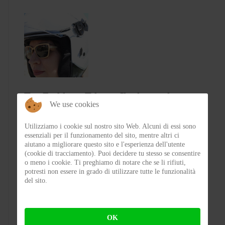
Test Emblema Telma – Il sole con classe
We use cookies
Utilizziamo i cookie sul nostro sito Web. Alcuni di essi sono
BY
FRA
ON 04-08-2026 21:53:46
essenziali per il funzionamento del sito, mentre altri ci
aiutano a migliorare questo sito e l'esperienza dell'utente
(cookie di tracciamento). Puoi decidere tu stesso se consentire
o meno i cookie. Ti preghiamo di notare che se li rifiuti,
potresti non essere in grado di utilizzare tutte le funzionalità
del sito.
OK