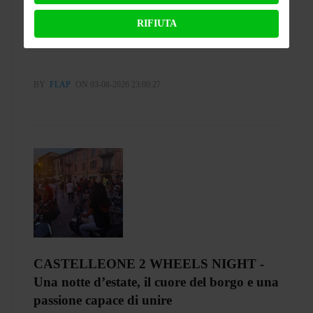
RIFIUTA
Test Silence S02 – Stile silenzioso
BY
FLAP
ON 03-08-2026 23:00:27
CASTELLEONE 2 WHEELS NIGHT -
Una notte d’estate, il cuore del borgo e una
passione capace di unire