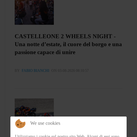
CASTELLEONE 2 WHEELS NIGHT -
Una notte d’estate, il cuore del borgo e una
passione capace di unire
BY
FABIO BIANCHI
ON 03-08-2026 08:10:57
We use cookies
Utilizziamo i cookie sul nostro sito Web. Alcuni di essi sono