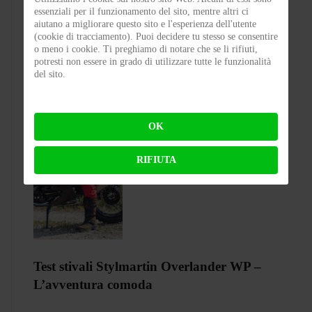
essenziali per il funzionamento del sito, mentre altri ci
aiutano a migliorare questo sito e l'esperienza dell'utente
Ecco tutti i cambi regolamentari della
(cookie di tracciamento). Puoi decidere tu stesso se consentire
MotoGP
o meno i cookie. Ti preghiamo di notare che se li rifiuti,
potresti non essere in grado di utilizzare tutte le funzionalità
del sito.
BY
MICHELE RUBIN (WOLF)
ON 31-07-2026 00:30:42
OK
RIFIUTA
Test stivali Stylmartin Overlander WP –
L’avventura comoda