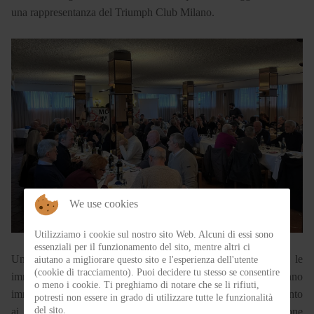
una rappresentanza del Triumph Club Milano.
We use cookies
Utilizziamo i cookie sul nostro sito Web. Alcuni di essi sono
essenziali per il funzionamento del sito, mentre altri ci
Un pranzo fatto di chiacchiere piacevoli mentre scorrono le
aiutano a migliorare questo sito e l'esperienza dell'utente
(cookie di tracciamento). Puoi decidere tu stesso se consentire
immagini sullo schermo delle attività passate che già fanno
o meno i cookie. Ti preghiamo di notare che se li rifiuti,
immaginare le future. Occasione anche di dare un riconoscimento
potresti non essere in grado di utilizzare tutte le funzionalità
del sito.
ai Piloti e alle persone che si sono distinte nella collaborazione