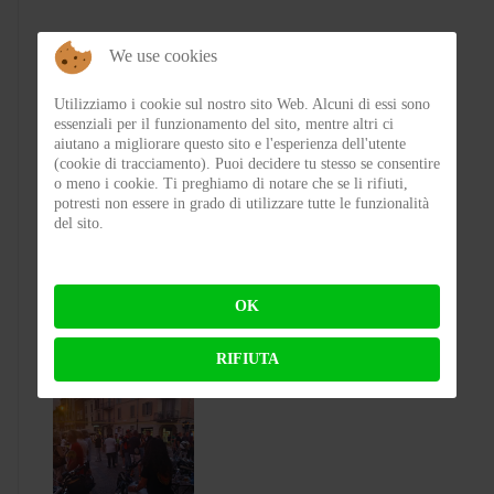
We use cookies
Utilizziamo i cookie sul nostro sito Web. Alcuni di essi sono
essenziali per il funzionamento del sito, mentre altri ci
aiutano a migliorare questo sito e l'esperienza dell'utente
(cookie di tracciamento). Puoi decidere tu stesso se consentire
o meno i cookie. Ti preghiamo di notare che se li rifiuti,
potresti non essere in grado di utilizzare tutte le funzionalità
Test Silence S02 – Stile silenzioso
del sito.
BY
FLAP
ON 03-08-2026 23:00:27
OK
RIFIUTA