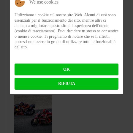
We use cookies
Utilizziamo i cookie sul nostro sito Web. Alcuni di essi sono
essenziali per il funzionamento del sito, mentre altri ci
aiutano a migliorare questo sito e l'esperienza dell'utente
(cookie di tracciamento). Puoi decidere tu stesso se consentire
CASTELLEONE 2 WHEELS NIGHT -
o meno i cookie. Ti preghiamo di notare che se li rifiuti,
potresti non essere in grado di utilizzare tutte le funzionalità
Una notte d’estate, il cuore del borgo e una
del sito.
passione capace di unire
BY
FABIO BIANCHI
ON 03-08-2026 08:10:57
OK
RIFIUTA