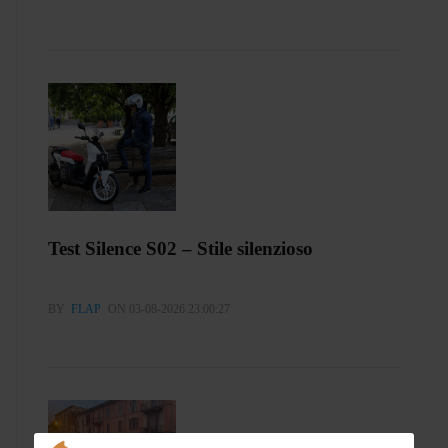
Test Silence S02 – Stile silenzioso
BY
FLAP
ON 03-08-2026 23:00:27