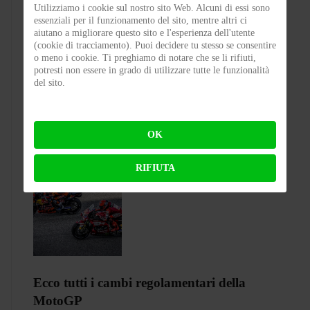
Utilizziamo i cookie sul nostro sito Web. Alcuni di essi sono
essenziali per il funzionamento del sito, mentre altri ci
CASTELLEONE 2 WHEELS NIGHT -
aiutano a migliorare questo sito e l'esperienza dell'utente
Una notte d’estate, il cuore del borgo e una
(cookie di tracciamento). Puoi decidere tu stesso se consentire
o meno i cookie. Ti preghiamo di notare che se li rifiuti,
passione capace di unire
potresti non essere in grado di utilizzare tutte le funzionalità
del sito.
BY
FABIO BIANCHI
ON 03-08-2026 08:10:57
OK
RIFIUTA
Ecco tutti i cambi regolamentari della
MotoGP