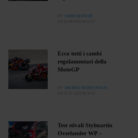
BY
FABIO BIANCHI
ON 03-08-2026 08:10:57
Ecco tutti i cambi
regolamentari della
MotoGP
BY
MICHELE RUBIN (WOLF)
ON 31-07-2026 00:30:42
Test stivali Stylmartin
Overlander WP –