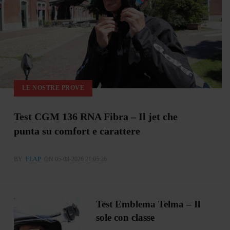
LE NOSTRE PROVE
Test CGM 136 RNA Fibra – Il jet che
punta su comfort e carattere
BY
FLAP
ON 05-08-2026 21:05:26
Test Emblema Telma – Il
sole con classe