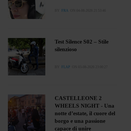
BY
FRA
ON 04-08-2026 21:53:46
Test Silence S02 – Stile
silenzioso
BY
FLAP
ON 03-08-2026 23:00:27
CASTELLEONE 2
WHEELS NIGHT - Una
notte d’estate, il cuore del
borgo e una passione
capace di unire