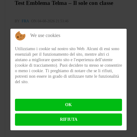
Test Emblema Telma – Il sole con classe
BY
FRA
ON 04-08-2026 21:53:46
We use cookies
Utilizziamo i cookie sul nostro sito Web. Alcuni di essi sono
essenziali per il funzionamento del sito, mentre altri ci
aiutano a migliorare questo sito e l'esperienza dell'utente
(cookie di tracciamento). Puoi decidere tu stesso se consentire
o meno i cookie. Ti preghiamo di notare che se li rifiuti,
potresti non essere in grado di utilizzare tutte le funzionalità
del sito.
Test Silence S02 – Stile silenzioso
OK
BY
FLAP
ON 03-08-2026 23:00:27
RIFIUTA