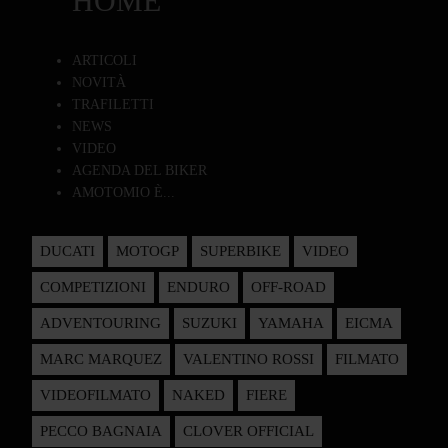
HOME
ARTICOLI
NOVITÀ
TRAFILETTI
NEWS
VIDEO
AGENDA DEL BIKER
AMOTOMIO È...
DUCATI
MOTOGP
SUPERBIKE
VIDEO
COMPETIZIONI
ENDURO
OFF-ROAD
ADVENTOURING
SUZUKI
YAMAHA
EICMA
MARC MARQUEZ
VALENTINO ROSSI
FILMATO
VIDEOFILMATO
NAKED
FIERE
PECCO BAGNAIA
CLOVER OFFICIAL